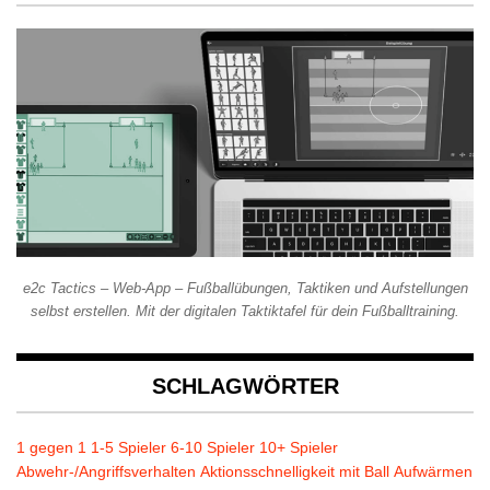
e2c Tactics – Web-App – Fußballübungen, Taktiken und Aufstellungen
selbst erstellen. Mit der digitalen Taktiktafel für dein Fußballtraining.
SCHLAGWÖRTER
1 gegen 1
1-5 Spieler
6-10 Spieler
10+ Spieler
Abwehr-/Angriffsverhalten
Aktionsschnelligkeit mit Ball
Aufwärmen