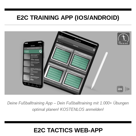
E2C TRAINING APP (IOS/ANDROID)
Deine Fußballtraining App – Dein Fußballtraining mit 1.000+ Übungen
optimal planen! KOSTENLOS anmelden!
E2C TACTICS WEB-APP