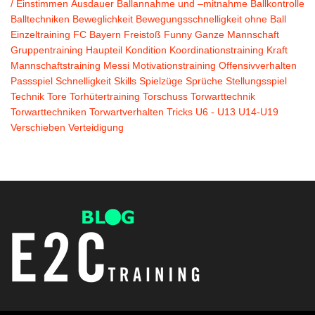
/ Einstimmen
Ausdauer
Ballannahme und –mitnahme
Ballkontrolle
Balltechniken
Beweglichkeit
Bewegungsschnelligkeit ohne Ball
Einzeltraining
FC Bayern
Freistoß
Funny
Ganze Mannschaft
Gruppentraining
Haupteil
Kondition
Koordinationstraining
Kraft
Mannschaftstraining
Messi
Motivationstraining
Offensivverhalten
Passspiel
Schnelligkeit
Skills
Spielzüge
Sprüche
Stellungsspiel
Technik
Tore
Torhütertraining
Torschuss
Torwarttechnik
Torwarttechniken
Torwartverhalten
Tricks
U6 - U13
U14-U19
Verschieben
Verteidigung