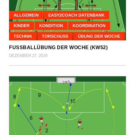
ALLGEMEIN
EASY2COACH DATENBANK
KINDER
KONDITION
KOORDINATION
TECHNIK
TORSCHUSS
ÜBUNG DER WOCHE
FUSSBALLÜBUNG DER WOCHE (KW52)
DEZEMBER 27, 2019