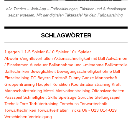
e2c Tactics – Web-App – Fußballübungen, Taktiken und Aufstellungen
selbst erstellen. Mit der digitalen Taktiktafel für dein Fußballtraining.
SCHLAGWÖRTER
1 gegen 1
1-5 Spieler
6-10 Spieler
10+ Spieler
Abwehr-/Angriffsverhalten
Aktionsschnelligkeit mit Ball
Aufwärmen
/ Einstimmen
Ausdauer
Ballannahme und –mitnahme
Ballkontrolle
Balltechniken
Beweglichkeit
Bewegungsschnelligkeit ohne Ball
Einzeltraining
FC Bayern
Freistoß
Funny
Ganze Mannschaft
Gruppentraining
Haupteil
Kondition
Koordinationstraining
Kraft
Mannschaftstraining
Messi
Motivationstraining
Offensivverhalten
Passspiel
Schnelligkeit
Skills
Spielzüge
Sprüche
Stellungsspiel
Technik
Tore
Torhütertraining
Torschuss
Torwarttechnik
Torwarttechniken
Torwartverhalten
Tricks
U6 - U13
U14-U19
Verschieben
Verteidigung