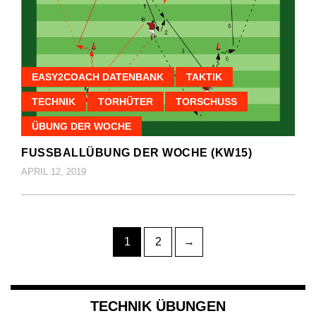
EASY2COACH DATENBANK
TAKTIK
TECHNIK
TORHÜTER
TORSCHUSS
ÜBUNG DER WOCHE
FUSSBALLÜBUNG DER WOCHE (KW15)
APRIL 12, 2019
Seitennummerierung
Page
Page
1
2
→
der
Beiträge
TECHNIK ÜBUNGEN