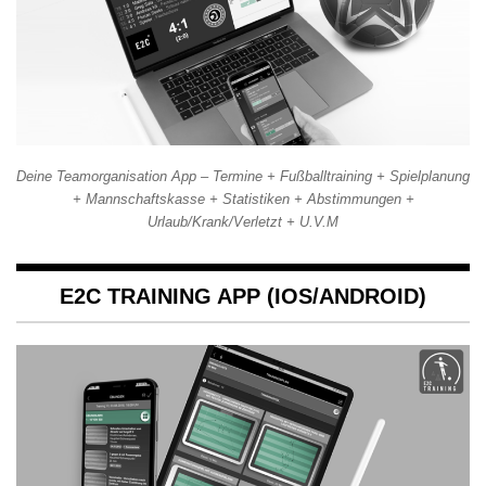
Deine Teamorganisation App – Termine + Fußballtraining + Spielplanung
+ Mannschaftskasse + Statistiken + Abstimmungen +
Urlaub/Krank/Verletzt + U.V.M
E2C TRAINING APP (IOS/ANDROID)