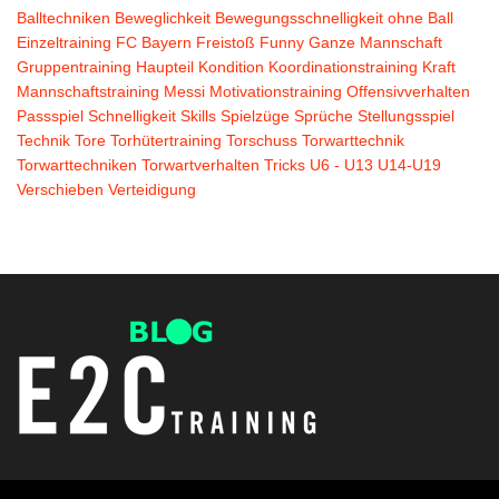
Balltechniken
Beweglichkeit
Bewegungsschnelligkeit ohne Ball
Einzeltraining
FC Bayern
Freistoß
Funny
Ganze Mannschaft
Gruppentraining
Haupteil
Kondition
Koordinationstraining
Kraft
Mannschaftstraining
Messi
Motivationstraining
Offensivverhalten
Passspiel
Schnelligkeit
Skills
Spielzüge
Sprüche
Stellungsspiel
Technik
Tore
Torhütertraining
Torschuss
Torwarttechnik
Torwarttechniken
Torwartverhalten
Tricks
U6 - U13
U14-U19
Verschieben
Verteidigung