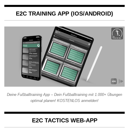
E2C TRAINING APP (IOS/ANDROID)
Deine Fußballtraining App – Dein Fußballtraining mit 1.000+ Übungen
optimal planen! KOSTENLOS anmelden!
E2C TACTICS WEB-APP