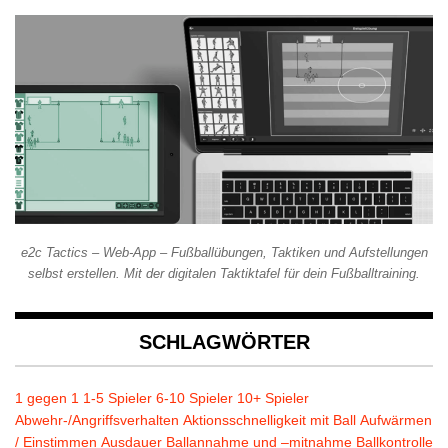
e2c Tactics – Web-App – Fußballübungen, Taktiken und Aufstellungen
selbst erstellen. Mit der digitalen Taktiktafel für dein Fußballtraining.
SCHLAGWÖRTER
1 gegen 1
1-5 Spieler
6-10 Spieler
10+ Spieler
Abwehr-/Angriffsverhalten
Aktionsschnelligkeit mit Ball
Aufwärmen
/ Einstimmen
Ausdauer
Ballannahme und –mitnahme
Ballkontrolle