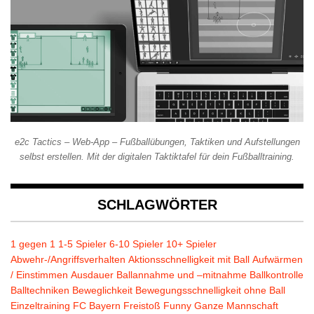
e2c Tactics – Web-App – Fußballübungen, Taktiken und Aufstellungen
selbst erstellen. Mit der digitalen Taktiktafel für dein Fußballtraining.
SCHLAGWÖRTER
1 gegen 1
1-5 Spieler
6-10 Spieler
10+ Spieler
Abwehr-/Angriffsverhalten
Aktionsschnelligkeit mit Ball
Aufwärmen
/ Einstimmen
Ausdauer
Ballannahme und –mitnahme
Ballkontrolle
Balltechniken
Beweglichkeit
Bewegungsschnelligkeit ohne Ball
Einzeltraining
FC Bayern
Freistoß
Funny
Ganze Mannschaft