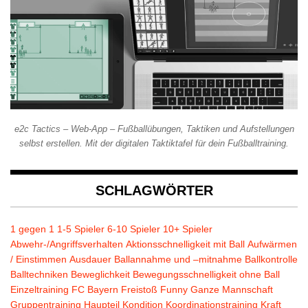
e2c Tactics – Web-App – Fußballübungen, Taktiken und Aufstellungen
selbst erstellen. Mit der digitalen Taktiktafel für dein Fußballtraining.
SCHLAGWÖRTER
1 gegen 1
1-5 Spieler
6-10 Spieler
10+ Spieler
Abwehr-/Angriffsverhalten
Aktionsschnelligkeit mit Ball
Aufwärmen
/ Einstimmen
Ausdauer
Ballannahme und –mitnahme
Ballkontrolle
Balltechniken
Beweglichkeit
Bewegungsschnelligkeit ohne Ball
Einzeltraining
FC Bayern
Freistoß
Funny
Ganze Mannschaft
Gruppentraining
Haupteil
Kondition
Koordinationstraining
Kraft