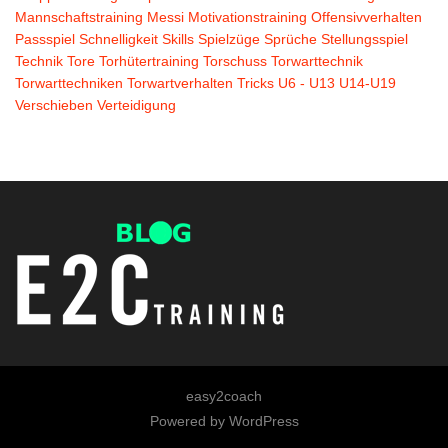
Mannschaftstraining
Messi
Motivationstraining
Offensivverhalten
Passspiel
Schnelligkeit
Skills
Spielzüge
Sprüche
Stellungsspiel
Technik
Tore
Torhütertraining
Torschuss
Torwarttechnik
Torwarttechniken
Torwartverhalten
Tricks
U6 - U13
U14-U19
Verschieben
Verteidigung
easy2coach
Powered by
WordPress