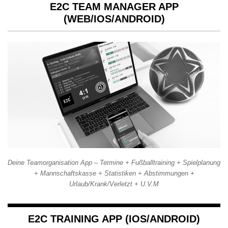
E2C TEAM MANAGER APP
(WEB/IOS/ANDROID)
Deine Teamorganisation App – Termine + Fußballtraining + Spielplanung
+ Mannschaftskasse + Statistiken + Abstimmungen +
Urlaub/Krank/Verletzt + U.V.M
E2C TRAINING APP (IOS/ANDROID)