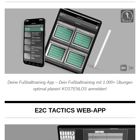
Deine Fußballtraining App – Dein Fußballtraining mit 1.000+ Übungen
optimal planen! KOSTENLOS anmelden!
E2C TACTICS WEB-APP