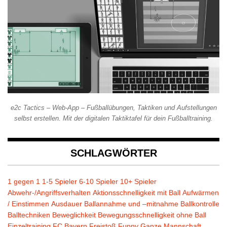
e2c Tactics – Web-App – Fußballübungen, Taktiken und Aufstellungen
selbst erstellen. Mit der digitalen Taktiktafel für dein Fußballtraining.
SCHLAGWÖRTER
1 gegen 1
1-5 Spieler
6-10 Spieler
10+ Spieler
Abwehr-/Angriffsverhalten
Aktionsschnelligkeit mit Ball
Aufwärmen
/ Einstimmen
Ausdauer
Ballannahme und –mitnahme
Ballkontrolle
Balltechniken
Beweglichkeit
Bewegungsschnelligkeit ohne Ball
Einzeltraining
FC Bayern
Freistoß
Funny
Ganze Mannschaft