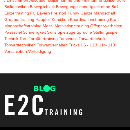
/ Einstimmen
Ausdauer
Ballannahme und –mitnahme
Ballkontrolle
Balltechniken
Beweglichkeit
Bewegungsschnelligkeit ohne Ball
Einzeltraining
FC Bayern
Freistoß
Funny
Ganze Mannschaft
Gruppentraining
Haupteil
Kondition
Koordinationstraining
Kraft
Mannschaftstraining
Messi
Motivationstraining
Offensivverhalten
Passspiel
Schnelligkeit
Skills
Spielzüge
Sprüche
Stellungsspiel
Technik
Tore
Torhütertraining
Torschuss
Torwarttechnik
Torwarttechniken
Torwartverhalten
Tricks
U6 - U13
U14-U19
Verschieben
Verteidigung