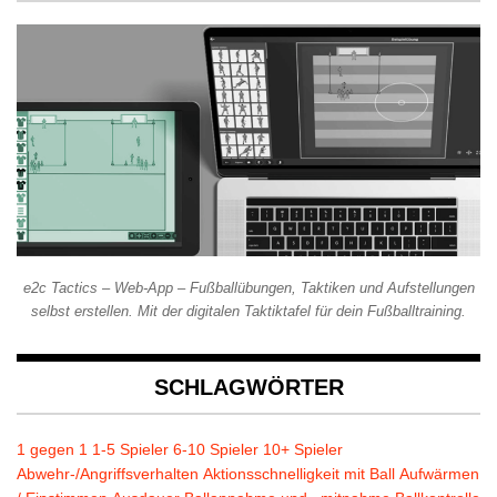
e2c Tactics – Web-App – Fußballübungen, Taktiken und Aufstellungen
selbst erstellen. Mit der digitalen Taktiktafel für dein Fußballtraining.
SCHLAGWÖRTER
1 gegen 1
1-5 Spieler
6-10 Spieler
10+ Spieler
Abwehr-/Angriffsverhalten
Aktionsschnelligkeit mit Ball
Aufwärmen