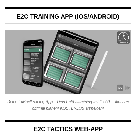
E2C TRAINING APP (IOS/ANDROID)
Deine Fußballtraining App – Dein Fußballtraining mit 1.000+ Übungen
optimal planen! KOSTENLOS anmelden!
E2C TACTICS WEB-APP