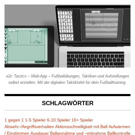
e2c Tactics – Web-App – Fußballübungen, Taktiken und Aufstellungen
selbst erstellen. Mit der digitalen Taktiktafel für dein Fußballtraining.
SCHLAGWÖRTER
1 gegen 1
1-5 Spieler
6-10 Spieler
10+ Spieler
Abwehr-/Angriffsverhalten
Aktionsschnelligkeit mit Ball
Aufwärmen
/ Einstimmen
Ausdauer
Ballannahme und –mitnahme
Ballkontrolle