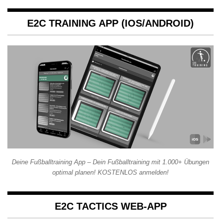
E2C TRAINING APP (IOS/ANDROID)
Deine Fußballtraining App – Dein Fußballtraining mit 1.000+ Übungen
optimal planen! KOSTENLOS anmelden!
E2C TACTICS WEB-APP