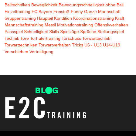
Balltechniken
Beweglichkeit
Bewegungsschnelligkeit ohne Ball
Einzeltraining
FC Bayern
Freistoß
Funny
Ganze Mannschaft
Gruppentraining
Haupteil
Kondition
Koordinationstraining
Kraft
Mannschaftstraining
Messi
Motivationstraining
Offensivverhalten
Passspiel
Schnelligkeit
Skills
Spielzüge
Sprüche
Stellungsspiel
Technik
Tore
Torhütertraining
Torschuss
Torwarttechnik
Torwarttechniken
Torwartverhalten
Tricks
U6 - U13
U14-U19
Verschieben
Verteidigung