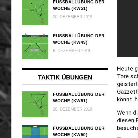
FUSSBALLÜBUNG DER W
OCHE (KW51)
20. DEZEMBER 2019
FUSSBALLÜBUNG DER W
OCHE (KW49)
6. DEZEMBER 2019
Heute g
Tore sc
TAKTIK ÜBUNGEN
geister
Gazzett
FUSSBALLÜBUNG DER W
könnt i
OCHE (KW51)
20. DEZEMBER 2019
Wenn di
diesen 
besuchs
FUSSBALLÜBUNG DER W
OCHE (KW50)