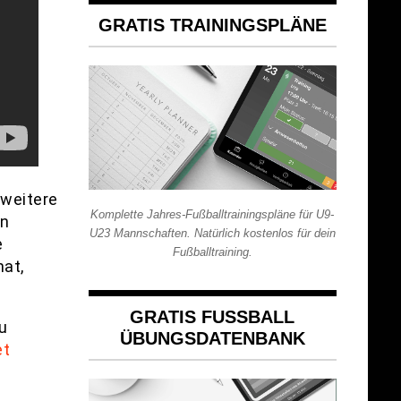
GRATIS TRAININGSPLÄNE
 weitere
Komplette Jahres-Fußballtrainingspläne für U9-
en
U23 Mannschaften. Natürlich kostenlos für dein
e
Fußballtraining.
hat,
GRATIS FUSSBALL Ü
u
BUNGSDATENBANK
et