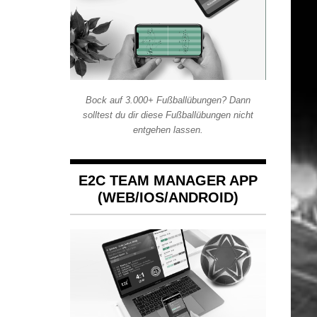
Bock auf 3.000+ Fußballübungen? Dann
solltest du dir diese Fußballübungen nicht
entgehen lassen.
E2C TEAM MANAGER APP
(WEB/IOS/ANDROID)