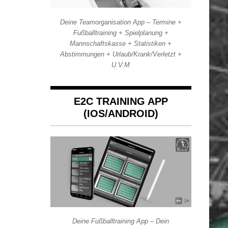
Deine Teamorganisation App – Termine +
Fußballtraining + Spielplanung +
Mannschaftskasse + Statistiken +
Abstimmungen + Urlaub/Krank/Verletzt +
U.V.M
E2C TRAINING APP
(IOS/ANDROID)
Deine Fußballtraining App – Dein