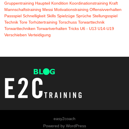
Gruppentraining
Haupteil
Kondition
Koordinationstraining
Kraft
Mannschaftstraining
Messi
Motivationstraining
Offensivverhalten
Passspiel
Schnelligkeit
Skills
Spielzüge
Sprüche
Stellungsspiel
Technik
Tore
Torhütertraining
Torschuss
Torwarttechnik
Torwarttechniken
Torwartverhalten
Tricks
U6 - U13
U14-U19
Verschieben
Verteidigung
easy2coach
Powered by
WordPress