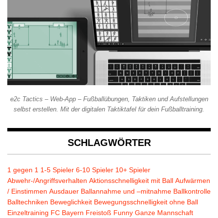
e2c Tactics – Web-App – Fußballübungen, Taktiken und Aufstellungen
selbst erstellen. Mit der digitalen Taktiktafel für dein Fußballtraining.
SCHLAGWÖRTER
1 gegen 1
1-5 Spieler
6-10 Spieler
10+ Spieler
Abwehr-/Angriffsverhalten
Aktionsschnelligkeit mit Ball
Aufwärmen
/ Einstimmen
Ausdauer
Ballannahme und –mitnahme
Ballkontrolle
Balltechniken
Beweglichkeit
Bewegungsschnelligkeit ohne Ball
Einzeltraining
FC Bayern
Freistoß
Funny
Ganze Mannschaft