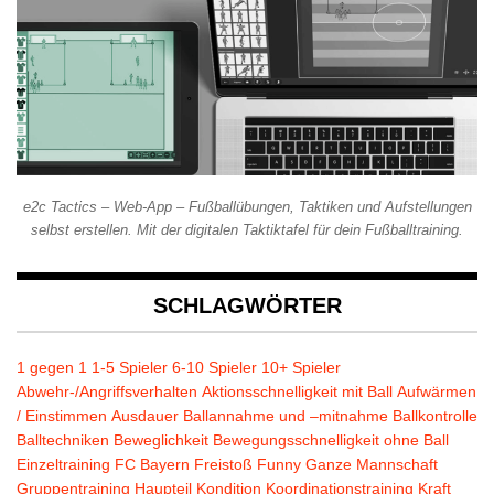
e2c Tactics – Web-App – Fußballübungen, Taktiken und Aufstellungen
selbst erstellen. Mit der digitalen Taktiktafel für dein Fußballtraining.
SCHLAGWÖRTER
1 gegen 1
1-5 Spieler
6-10 Spieler
10+ Spieler
Abwehr-/Angriffsverhalten
Aktionsschnelligkeit mit Ball
Aufwärmen
/ Einstimmen
Ausdauer
Ballannahme und –mitnahme
Ballkontrolle
Balltechniken
Beweglichkeit
Bewegungsschnelligkeit ohne Ball
Einzeltraining
FC Bayern
Freistoß
Funny
Ganze Mannschaft
Gruppentraining
Haupteil
Kondition
Koordinationstraining
Kraft