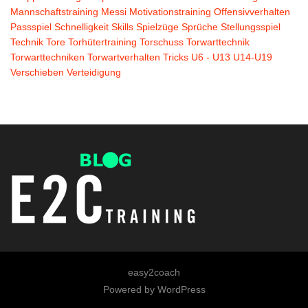
Mannschaftstraining
Messi
Motivationstraining
Offensivverhalten
Passspiel
Schnelligkeit
Skills
Spielzüge
Sprüche
Stellungsspiel
Technik
Tore
Torhütertraining
Torschuss
Torwarttechnik
Torwarttechniken
Torwartverhalten
Tricks
U6 - U13
U14-U19
Verschieben
Verteidigung
easy2coach
Powered by
WordPress