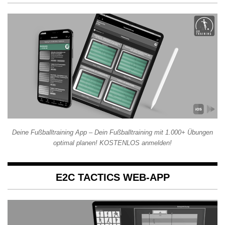
Deine Fußballtraining App – Dein Fußballtraining mit 1.000+ Übungen
optimal planen! KOSTENLOS anmelden!
E2C TACTICS WEB-APP