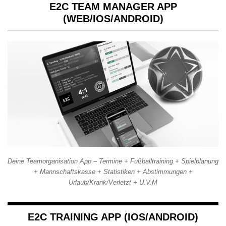
E2C TEAM MANAGER APP
(WEB/IOS/ANDROID)
Deine Teamorganisation App – Termine + Fußballtraining + Spielplanung
+ Mannschaftskasse + Statistiken + Abstimmungen +
Urlaub/Krank/Verletzt + U.V.M
E2C TRAINING APP (IOS/ANDROID)