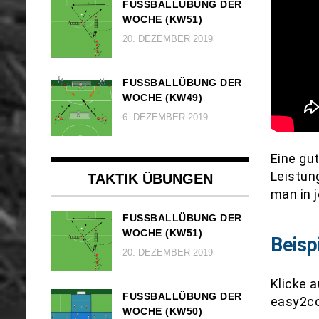
FUSSBALLÜBUNG DER W
OCHE (KW51)
20. DEZEMBER 2019
FUSSBALLÜBUNG DER W
OCHE (KW49)
6. DEZEMBER 2019
Eine gut
Leistun
TAKTIK ÜBUNGEN
man in 
FUSSBALLÜBUNG DER W
OCHE (KW51)
Beisp
20. DEZEMBER 2019
Klicke 
FUSSBALLÜBUNG DER W
easy2co
OCHE (KW50)