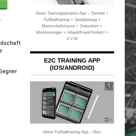
Deine Teamorganisation App – Termine +
Fußballtraining + Spielplanung +
1
Mannschaftskasse + Statistiken +
Abstimmungen + Urlaub/Krank/Verletzt +
U.V.M
edschaft
e
E2C TRAINING APP
(IOS/ANDROID)
 Gegner
Deine Fußballtraining App – Dein