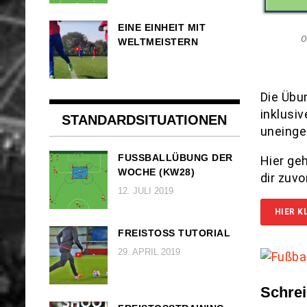
EINE EINHEIT MIT
O
WELTMEISTERN
Die Übu
inklusi
STANDARDSITUATIONEN
uneinge
FUSSBALLÜBUNG DER W
Hier ge
OCHE (KW28)
dir zuv
12. JULI 2019
HIER K
FREISTOSS TUTORIAL
29. APRIL 2019
Schre