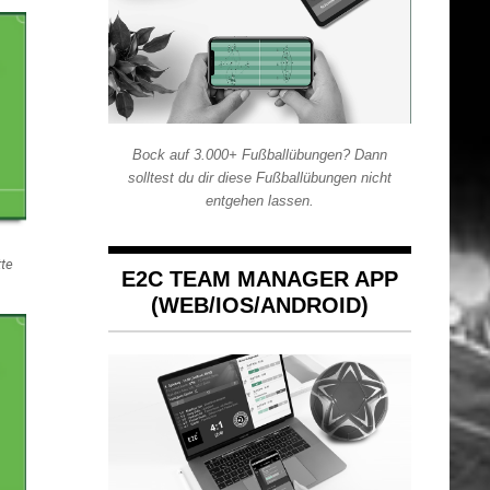
Bock auf 3.000+ Fußballübungen? Dann
solltest du dir diese Fußballübungen nicht
entgehen lassen.
tte
E2C TEAM MANAGER APP
(WEB/IOS/ANDROID)