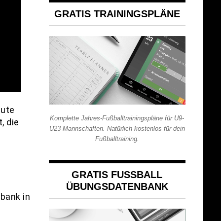
GRATIS TRAININGSPLÄNE
gute
Komplette Jahres-Fußballtrainingspläne für U9-
, die
U23 Mannschaften. Natürlich kostenlos für dein
Fußballtraining.
GRATIS FUSSBALL Ü
BUNGSDATENBANK
nbank in