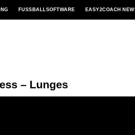
NG
FUSSBALLSOFTWARE
EASY2COACH NEW
ness – Lunges