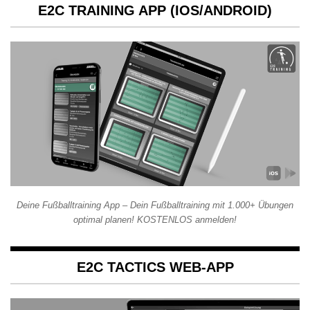
E2C TRAINING APP (IOS/ANDROID)
Deine Fußballtraining App – Dein Fußballtraining mit 1.000+ Übungen
optimal planen! KOSTENLOS anmelden!
E2C TACTICS WEB-APP