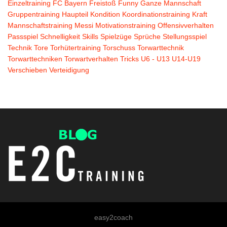
Einzeltraining
FC Bayern
Freistoß
Funny
Ganze Mannschaft
Gruppentraining
Haupteil
Kondition
Koordinationstraining
Kraft
Mannschaftstraining
Messi
Motivationstraining
Offensivverhalten
Passspiel
Schnelligkeit
Skills
Spielzüge
Sprüche
Stellungsspiel
Technik
Tore
Torhütertraining
Torschuss
Torwarttechnik
Torwarttechniken
Torwartverhalten
Tricks
U6 - U13
U14-U19
Verschieben
Verteidigung
easy2coach