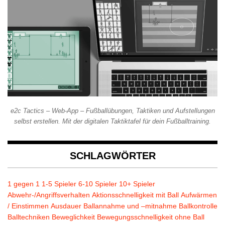
e2c Tactics – Web-App – Fußballübungen, Taktiken und Aufstellungen
selbst erstellen. Mit der digitalen Taktiktafel für dein Fußballtraining.
SCHLAGWÖRTER
1 gegen 1
1-5 Spieler
6-10 Spieler
10+ Spieler
Abwehr-/Angriffsverhalten
Aktionsschnelligkeit mit Ball
Aufwärmen
/ Einstimmen
Ausdauer
Ballannahme und –mitnahme
Ballkontrolle
Balltechniken
Beweglichkeit
Bewegungsschnelligkeit ohne Ball