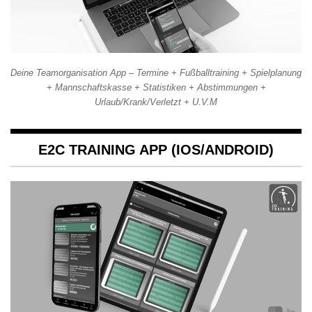
Deine Teamorganisation App – Termine + Fußballtraining + Spielplanung
+ Mannschaftskasse + Statistiken + Abstimmungen +
Urlaub/Krank/Verletzt + U.V.M
E2C TRAINING APP (IOS/ANDROID)