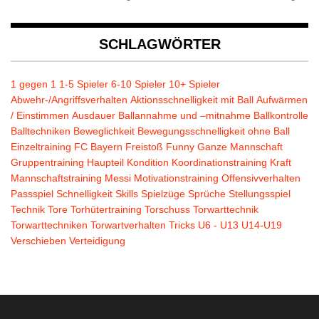
SCHLAGWÖRTER
1 gegen 1
1-5 Spieler
6-10 Spieler
10+ Spieler
Abwehr-/Angriffsverhalten
Aktionsschnelligkeit mit Ball
Aufwärmen
/ Einstimmen
Ausdauer
Ballannahme und –mitnahme
Ballkontrolle
Balltechniken
Beweglichkeit
Bewegungsschnelligkeit ohne Ball
Einzeltraining
FC Bayern
Freistoß
Funny
Ganze Mannschaft
Gruppentraining
Haupteil
Kondition
Koordinationstraining
Kraft
Mannschaftstraining
Messi
Motivationstraining
Offensivverhalten
Passspiel
Schnelligkeit
Skills
Spielzüge
Sprüche
Stellungsspiel
Technik
Tore
Torhütertraining
Torschuss
Torwarttechnik
Torwarttechniken
Torwartverhalten
Tricks
U6 - U13
U14-U19
Verschieben
Verteidigung