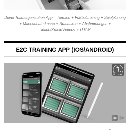
Deine Teamorganisation App – Termine + Fußballtraining + Spielplanung
+ Mannschaftskasse + Statistiken + Abstimmungen +
Urlaub/Krank/Verletzt + U.V.M
E2C TRAINING APP (IOS/ANDROID)