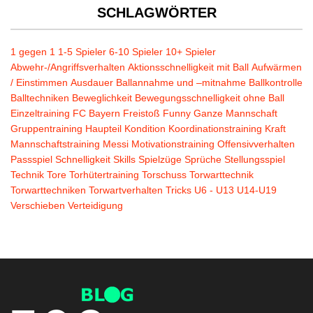
SCHLAGWÖRTER
1 gegen 1
1-5 Spieler
6-10 Spieler
10+ Spieler
Abwehr-/Angriffsverhalten
Aktionsschnelligkeit mit Ball
Aufwärmen
/ Einstimmen
Ausdauer
Ballannahme und –mitnahme
Ballkontrolle
Balltechniken
Beweglichkeit
Bewegungsschnelligkeit ohne Ball
Einzeltraining
FC Bayern
Freistoß
Funny
Ganze Mannschaft
Gruppentraining
Haupteil
Kondition
Koordinationstraining
Kraft
Mannschaftstraining
Messi
Motivationstraining
Offensivverhalten
Passspiel
Schnelligkeit
Skills
Spielzüge
Sprüche
Stellungsspiel
Technik
Tore
Torhütertraining
Torschuss
Torwarttechnik
Torwarttechniken
Torwartverhalten
Tricks
U6 - U13
U14-U19
Verschieben
Verteidigung