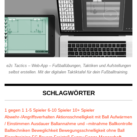
e2c Tactics – Web-App – Fußballübungen, Taktiken und Aufstellungen
selbst erstellen. Mit der digitalen Taktiktafel für dein Fußballtraining.
SCHLAGWÖRTER
1 gegen 1
1-5 Spieler
6-10 Spieler
10+ Spieler
Abwehr-/Angriffsverhalten
Aktionsschnelligkeit mit Ball
Aufwärmen
/ Einstimmen
Ausdauer
Ballannahme und –mitnahme
Ballkontrolle
Balltechniken
Beweglichkeit
Bewegungsschnelligkeit ohne Ball
Einzeltraining
FC Bayern
Freistoß
Funny
Ganze Mannschaft