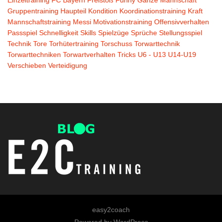
Gruppentraining
Haupteil
Kondition
Koordinationstraining
Kraft
Mannschaftstraining
Messi
Motivationstraining
Offensivverhalten
Passspiel
Schnelligkeit
Skills
Spielzüge
Sprüche
Stellungsspiel
Technik
Tore
Torhütertraining
Torschuss
Torwarttechnik
Torwarttechniken
Torwartverhalten
Tricks
U6 - U13
U14-U19
Verschieben
Verteidigung
easy2coach
Powered by
WordPress