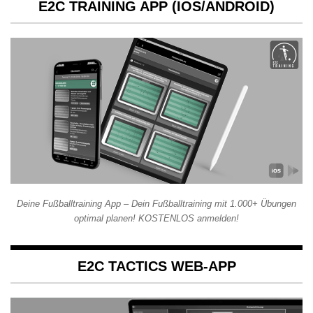
E2C TRAINING APP (IOS/ANDROID)
Deine Fußballtraining App – Dein Fußballtraining mit 1.000+ Übungen
optimal planen! KOSTENLOS anmelden!
E2C TACTICS WEB-APP