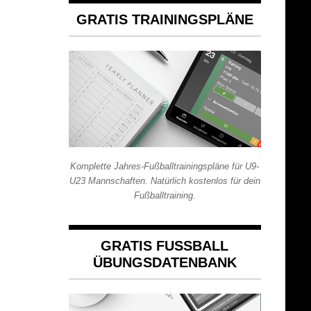
GRATIS TRAININGSPLÄNE
Komplette Jahres-Fußballtrainingspläne für U9-
U23 Mannschaften. Natürlich kostenlos für dein
Fußballtraining.
GRATIS FUSSBALL Ü
BUNGSDATENBANK