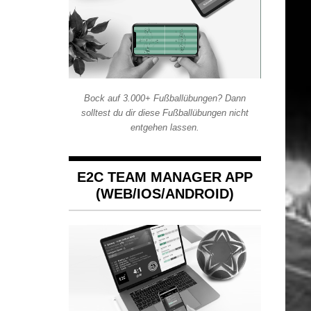
Bock auf 3.000+ Fußballübungen? Dann
solltest du dir diese Fußballübungen nicht
entgehen lassen.
E2C TEAM MANAGER APP
(WEB/IOS/ANDROID)