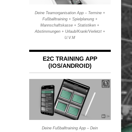
Deine Teamorganisation App – Termine +
Fußballtraining + Spielplanung +
Mannschaftskasse + Statistiken +
Abstimmungen + Urlaub/Krank/Verletzt +
U.V.M
E2C TRAINING APP
(IOS/ANDROID)
Deine Fußballtraining App – Dein