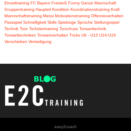
Einzeltraining
FC Bayern
Freistoß
Funny
Ganze Mannschaft
Gruppentraining
Haupteil
Kondition
Koordinationstraining
Kraft
Mannschaftstraining
Messi
Motivationstraining
Offensivverhalten
Passspiel
Schnelligkeit
Skills
Spielzüge
Sprüche
Stellungsspiel
Technik
Tore
Torhütertraining
Torschuss
Torwarttechnik
Torwarttechniken
Torwartverhalten
Tricks
U6 - U13
U14-U19
Verschieben
Verteidigung
easy2coach