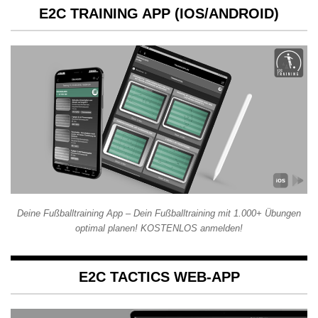
E2C TRAINING APP (IOS/ANDROID)
Deine Fußballtraining App – Dein Fußballtraining mit 1.000+ Übungen
optimal planen! KOSTENLOS anmelden!
E2C TACTICS WEB-APP