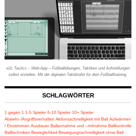
e2c Tactics – Web-App – Fußballübungen, Taktiken und Aufstellungen
selbst erstellen. Mit der digitalen Taktiktafel für dein Fußballtraining.
SCHLAGWÖRTER
1 gegen 1
1-5 Spieler
6-10 Spieler
10+ Spieler
Abwehr-/Angriffsverhalten
Aktionsschnelligkeit mit Ball
Aufwärmen
/ Einstimmen
Ausdauer
Ballannahme und –mitnahme
Ballkontrolle
Balltechniken
Beweglichkeit
Bewegungsschnelligkeit ohne Ball