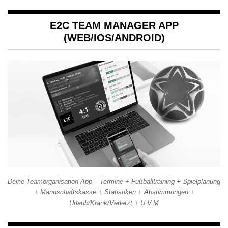
E2C TEAM MANAGER APP
(WEB/IOS/ANDROID)
Deine Teamorganisation App – Termine + Fußballtraining + Spielplanung
+ Mannschaftskasse + Statistiken + Abstimmungen +
Urlaub/Krank/Verletzt + U.V.M