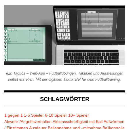
e2c Tactics – Web-App – Fußballübungen, Taktiken und Aufstellungen
selbst erstellen. Mit der digitalen Taktiktafel für dein Fußballtraining.
SCHLAGWÖRTER
1 gegen 1
1-5 Spieler
6-10 Spieler
10+ Spieler
Abwehr-/Angriffsverhalten
Aktionsschnelligkeit mit Ball
Aufwärmen
/ Einstimmen
Ausdauer
Ballannahme und –mitnahme
Ballkontrolle