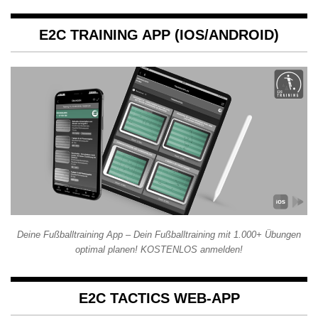
E2C TRAINING APP (IOS/ANDROID)
Deine Fußballtraining App – Dein Fußballtraining mit 1.000+ Übungen
optimal planen! KOSTENLOS anmelden!
E2C TACTICS WEB-APP