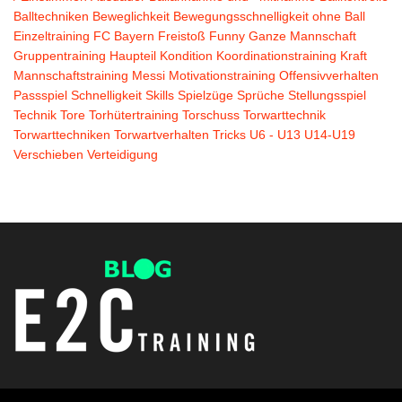
Balltechniken
Beweglichkeit
Bewegungsschnelligkeit ohne Ball
Einzeltraining
FC Bayern
Freistoß
Funny
Ganze Mannschaft
Gruppentraining
Haupteil
Kondition
Koordinationstraining
Kraft
Mannschaftstraining
Messi
Motivationstraining
Offensivverhalten
Passspiel
Schnelligkeit
Skills
Spielzüge
Sprüche
Stellungsspiel
Technik
Tore
Torhütertraining
Torschuss
Torwarttechnik
Torwarttechniken
Torwartverhalten
Tricks
U6 - U13
U14-U19
Verschieben
Verteidigung