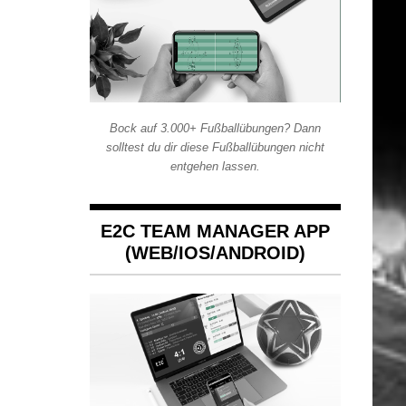
Bock auf 3.000+ Fußballübungen? Dann
solltest du dir diese Fußballübungen nicht
entgehen lassen.
E2C TEAM MANAGER APP
(WEB/IOS/ANDROID)