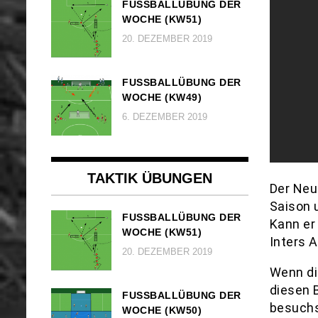
FUSSBALLÜBUNG DER W
OCHE (KW51)
20. DEZEMBER 2019
FUSSBALLÜBUNG DER W
OCHE (KW49)
6. DEZEMBER 2019
TAKTIK ÜBUNGEN
Der Neu
Saison 
FUSSBALLÜBUNG DER W
Kann er 
OCHE (KW51)
Inters 
20. DEZEMBER 2019
Wenn di
diesen 
FUSSBALLÜBUNG DER W
besuchs
OCHE (KW50)