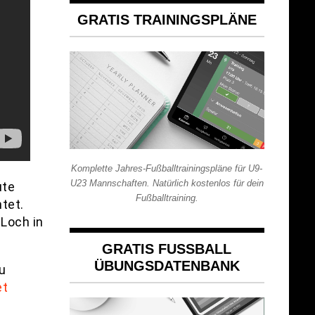
GRATIS TRAININGSPLÄNE
Komplette Jahres-Fußballtrainingspläne für U9-
U23 Mannschaften. Natürlich kostenlos für dein
ute
Fußballtraining.
tet.
 Loch in
GRATIS FUSSBALL Ü
BUNGSDATENBANK
u
et