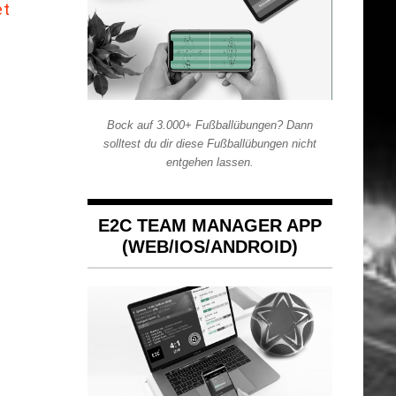
et
Bock auf 3.000+ Fußballübungen? Dann
solltest du dir diese Fußballübungen nicht
entgehen lassen.
E2C TEAM MANAGER APP
(WEB/IOS/ANDROID)