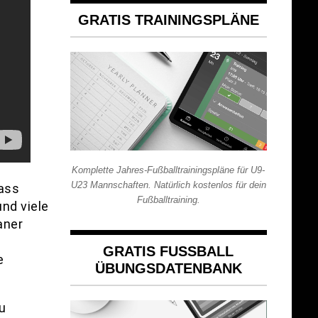
GRATIS TRAININGSPLÄNE
Komplette Jahres-Fußballtrainingspläne für U9-
U23 Mannschaften. Natürlich kostenlos für dein
dass
Fußballtraining.
nd viele
aner
GRATIS FUSSBALL Ü
e
BUNGSDATENBANK
u