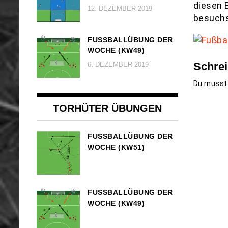
diesen 
12. DEZEMBER 2019
besuchs
FUSSBALLÜBUNG DER W
OCHE (KW49)
Schre
6. DEZEMBER 2019
Du muss
TORHÜTER ÜBUNGEN
FUSSBALLÜBUNG DER W
OCHE (KW51)
FUSSBALLÜBUNG DER W
OCHE (KW49)