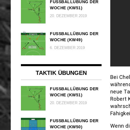
FUSSBALLÜBUNG DER W
OCHE (KW51)
20. DEZEMBER 2019
FUSSBALLÜBUNG DER W
OCHE (KW49)
6. DEZEMBER 2019
TAKTIK ÜBUNGEN
Bei Che
während
FUSSBALLÜBUNG DER W
neue Ta
OCHE (KW51)
Robert 
20. DEZEMBER 2019
wahrsche
Fähigke
FUSSBALLÜBUNG DER W
Wenn di
OCHE (KW50)