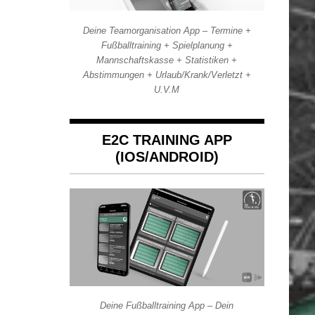
Deine Teamorganisation App – Termine +
Fußballtraining + Spielplanung +
Mannschaftskasse + Statistiken +
Abstimmungen + Urlaub/Krank/Verletzt +
U.V.M
E2C TRAINING APP
(IOS/ANDROID)
Deine Fußballtraining App – Dein