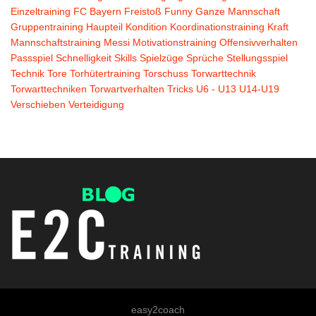
Einzeltraining
FC Bayern
Freistoß
Funny
Ganze Mannschaft
Gruppentraining
Haupteil
Kondition
Koordinationstraining
Kraft
Mannschaftstraining
Messi
Motivationstraining
Offensivverhalten
Passspiel
Schnelligkeit
Skills
Spielzüge
Sprüche
Stellungsspiel
Technik
Tore
Torhütertraining
Torschuss
Torwarttechnik
Torwarttechniken
Torwartverhalten
Tricks
U6 - U13
U14-U19
Verschieben
Verteidigung
easy2coach