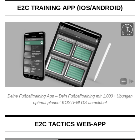
E2C TRAINING APP (IOS/ANDROID)
Deine Fußballtraining App – Dein Fußballtraining mit 1.000+ Übungen
optimal planen! KOSTENLOS anmelden!
E2C TACTICS WEB-APP