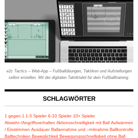
e2c Tactics – Web-App – Fußballübungen, Taktiken und Aufstellungen
selbst erstellen. Mit der digitalen Taktiktafel für dein Fußballtraining.
SCHLAGWÖRTER
1 gegen 1
1-5 Spieler
6-10 Spieler
10+ Spieler
Abwehr-/Angriffsverhalten
Aktionsschnelligkeit mit Ball
Aufwärmen
/ Einstimmen
Ausdauer
Ballannahme und –mitnahme
Ballkontrolle
Balltechniken
Beweglichkeit
Bewegungsschnelligkeit ohne Ball