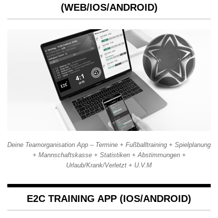
(WEB/IOS/ANDROID)
Deine Teamorganisation App – Termine + Fußballtraining + Spielplanung
+ Mannschaftskasse + Statistiken + Abstimmungen +
Urlaub/Krank/Verletzt + U.V.M
E2C TRAINING APP (IOS/ANDROID)