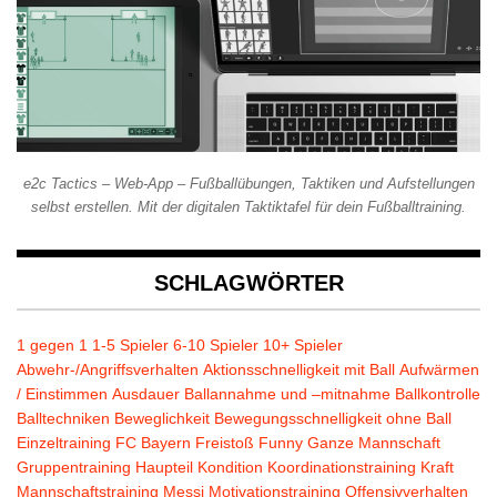
e2c Tactics – Web-App – Fußballübungen, Taktiken und Aufstellungen
selbst erstellen. Mit der digitalen Taktiktafel für dein Fußballtraining.
SCHLAGWÖRTER
1 gegen 1
1-5 Spieler
6-10 Spieler
10+ Spieler
Abwehr-/Angriffsverhalten
Aktionsschnelligkeit mit Ball
Aufwärmen
/ Einstimmen
Ausdauer
Ballannahme und –mitnahme
Ballkontrolle
Balltechniken
Beweglichkeit
Bewegungsschnelligkeit ohne Ball
Einzeltraining
FC Bayern
Freistoß
Funny
Ganze Mannschaft
Gruppentraining
Haupteil
Kondition
Koordinationstraining
Kraft
Mannschaftstraining
Messi
Motivationstraining
Offensivverhalten