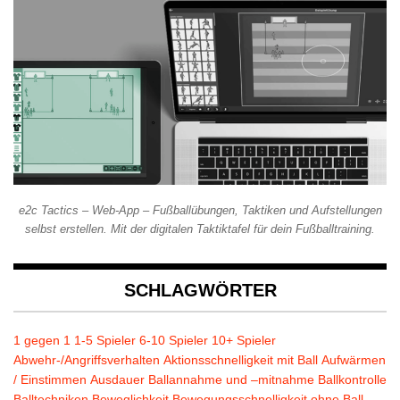
e2c Tactics – Web-App – Fußballübungen, Taktiken und Aufstellungen
selbst erstellen. Mit der digitalen Taktiktafel für dein Fußballtraining.
SCHLAGWÖRTER
1 gegen 1
1-5 Spieler
6-10 Spieler
10+ Spieler
Abwehr-/Angriffsverhalten
Aktionsschnelligkeit mit Ball
Aufwärmen
/ Einstimmen
Ausdauer
Ballannahme und –mitnahme
Ballkontrolle
Balltechniken
Beweglichkeit
Bewegungsschnelligkeit ohne Ball