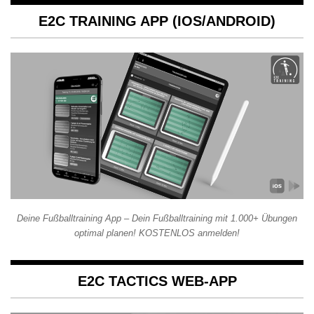
E2C TRAINING APP (IOS/ANDROID)
Deine Fußballtraining App – Dein Fußballtraining mit 1.000+ Übungen
optimal planen! KOSTENLOS anmelden!
E2C TACTICS WEB-APP