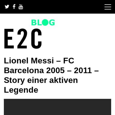
Skip
to
content
GRATIS Fußballübungen und Trainingspläne fürs
GRATIS Fußballübungen,
Lionel Messi – FC
Fußballtraining | Fußball Training App | Team Organisation
App | Fußballsoftware | JETZT STARTEN.
Fußballtraining und
Barcelona 2005 – 2011 –
Fußballsoftware
Story einer aktiven
Legende