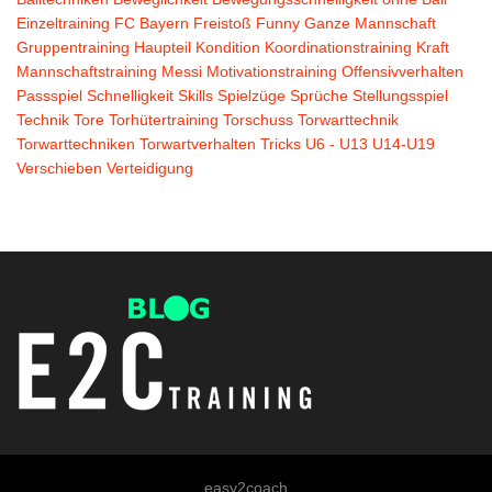
Einzeltraining
FC Bayern
Freistoß
Funny
Ganze Mannschaft
Gruppentraining
Haupteil
Kondition
Koordinationstraining
Kraft
Mannschaftstraining
Messi
Motivationstraining
Offensivverhalten
Passspiel
Schnelligkeit
Skills
Spielzüge
Sprüche
Stellungsspiel
Technik
Tore
Torhütertraining
Torschuss
Torwarttechnik
Torwarttechniken
Torwartverhalten
Tricks
U6 - U13
U14-U19
Verschieben
Verteidigung
easy2coach