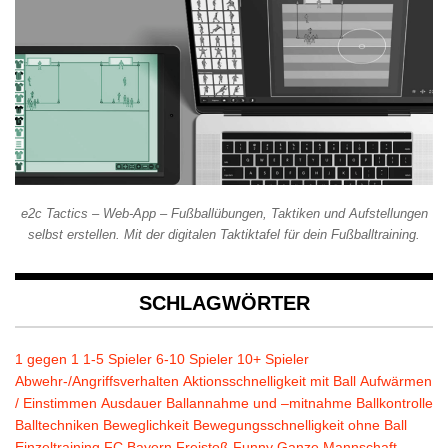
e2c Tactics – Web-App – Fußballübungen, Taktiken und Aufstellungen
selbst erstellen. Mit der digitalen Taktiktafel für dein Fußballtraining.
SCHLAGWÖRTER
1 gegen 1
1-5 Spieler
6-10 Spieler
10+ Spieler
Abwehr-/Angriffsverhalten
Aktionsschnelligkeit mit Ball
Aufwärmen
/ Einstimmen
Ausdauer
Ballannahme und –mitnahme
Ballkontrolle
Balltechniken
Beweglichkeit
Bewegungsschnelligkeit ohne Ball
Einzeltraining
FC Bayern
Freistoß
Funny
Ganze Mannschaft