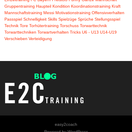
Gruppentraining
Haupteil
Kondition
Koordinationstraining
Kraft
Mannschaftstraining
Messi
Motivationstraining
Offensivverhalten
Passspiel
Schnelligkeit
Skills
Spielzüge
Sprüche
Stellungsspiel
Technik
Tore
Torhütertraining
Torschuss
Torwarttechnik
Torwarttechniken
Torwartverhalten
Tricks
U6 - U13
U14-U19
Verschieben
Verteidigung
easy2coach
Powered by
WordPress