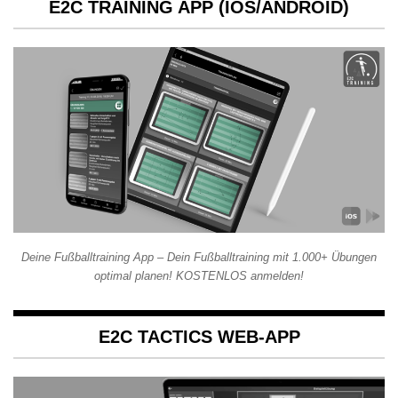
E2C TRAINING APP (IOS/ANDROID)
Deine Fußballtraining App – Dein Fußballtraining mit 1.000+ Übungen
optimal planen! KOSTENLOS anmelden!
E2C TACTICS WEB-APP