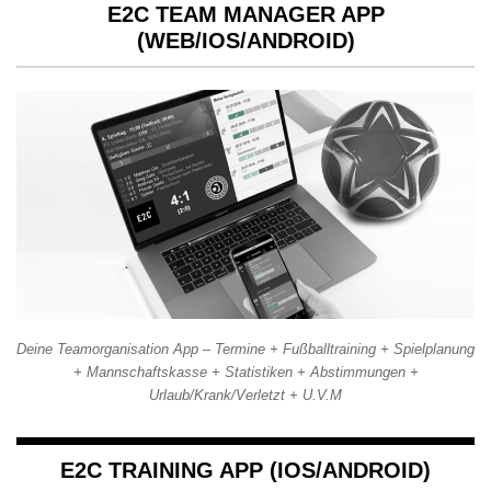
E2C TEAM MANAGER APP
(WEB/IOS/ANDROID)
Deine Teamorganisation App – Termine + Fußballtraining + Spielplanung
+ Mannschaftskasse + Statistiken + Abstimmungen +
Urlaub/Krank/Verletzt + U.V.M
E2C TRAINING APP (IOS/ANDROID)