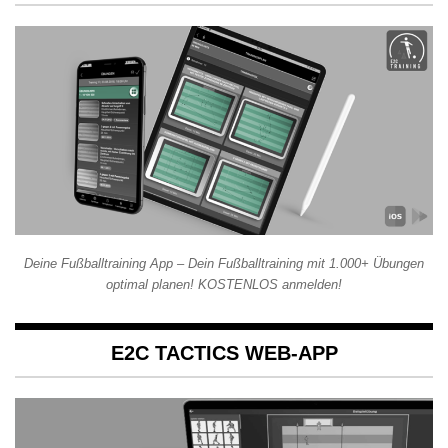
Deine Fußballtraining App – Dein Fußballtraining mit 1.000+ Übungen
optimal planen! KOSTENLOS anmelden!
E2C TACTICS WEB-APP