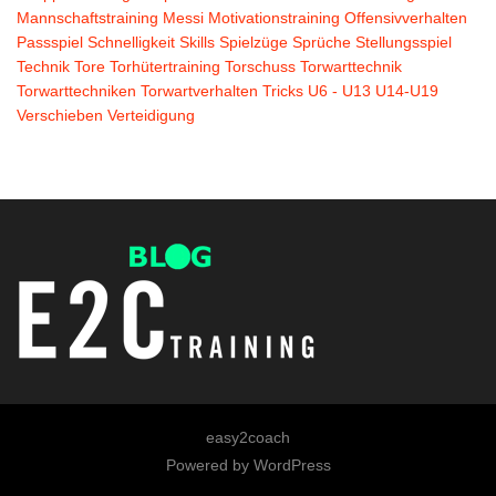
Mannschaftstraining
Messi
Motivationstraining
Offensivverhalten
Passspiel
Schnelligkeit
Skills
Spielzüge
Sprüche
Stellungsspiel
Technik
Tore
Torhütertraining
Torschuss
Torwarttechnik
Torwarttechniken
Torwartverhalten
Tricks
U6 - U13
U14-U19
Verschieben
Verteidigung
easy2coach
Powered by
WordPress