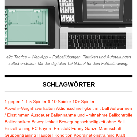
e2c Tactics – Web-App – Fußballübungen, Taktiken und Aufstellungen
selbst erstellen. Mit der digitalen Taktiktafel für dein Fußballtraining.
SCHLAGWÖRTER
1 gegen 1
1-5 Spieler
6-10 Spieler
10+ Spieler
Abwehr-/Angriffsverhalten
Aktionsschnelligkeit mit Ball
Aufwärmen
/ Einstimmen
Ausdauer
Ballannahme und –mitnahme
Ballkontrolle
Balltechniken
Beweglichkeit
Bewegungsschnelligkeit ohne Ball
Einzeltraining
FC Bayern
Freistoß
Funny
Ganze Mannschaft
Gruppentraining
Haupteil
Kondition
Koordinationstraining
Kraft