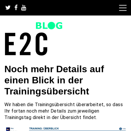
Skip
to
content
GRATIS Fußballübungen und Trainingspläne fürs
GRATIS Fußballübungen,
Noch mehr Details auf
Fußballtraining | Fußball Training App | Team Organisation
App | Fußballsoftware | JETZT STARTEN.
Fußballtraining und
einen Blick in der
Fußballsoftware
Trainingsübersicht
Wir haben die Trainingsübersicht überarbeitet, so dass
Ihr fortan noch mehr Details zum jeweiligen
Trainingstag direkt in der Übersicht findet.