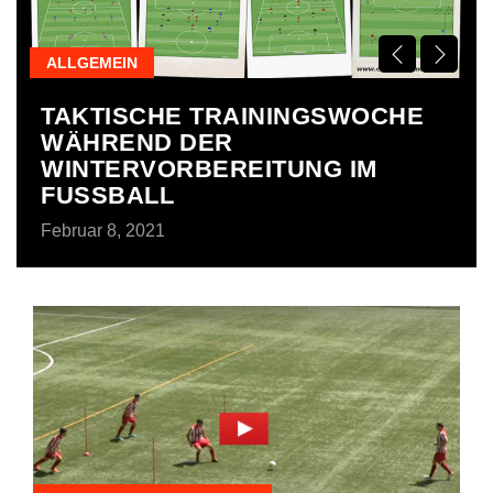
ALLGEMEIN
A
TAKTISCHE TRAININGSWOCHE
E
WÄHREND DER
–
WINTERVORBEREITUNG IM
Fe
FUSSBALL
Februar 8, 2021