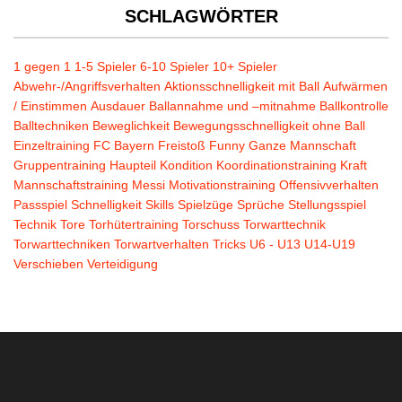
SCHLAGWÖRTER
1 gegen 1
1-5 Spieler
6-10 Spieler
10+ Spieler
Abwehr-/Angriffsverhalten
Aktionsschnelligkeit mit Ball
Aufwärmen
/ Einstimmen
Ausdauer
Ballannahme und –mitnahme
Ballkontrolle
Balltechniken
Beweglichkeit
Bewegungsschnelligkeit ohne Ball
Einzeltraining
FC Bayern
Freistoß
Funny
Ganze Mannschaft
Gruppentraining
Haupteil
Kondition
Koordinationstraining
Kraft
Mannschaftstraining
Messi
Motivationstraining
Offensivverhalten
Passspiel
Schnelligkeit
Skills
Spielzüge
Sprüche
Stellungsspiel
Technik
Tore
Torhütertraining
Torschuss
Torwarttechnik
Torwarttechniken
Torwartverhalten
Tricks
U6 - U13
U14-U19
Verschieben
Verteidigung