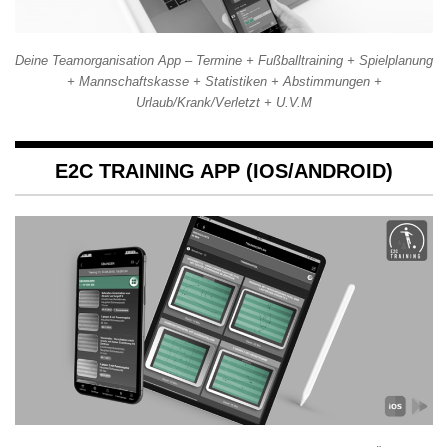
Deine Teamorganisation App – Termine + Fußballtraining + Spielplanung
+ Mannschaftskasse + Statistiken + Abstimmungen +
Urlaub/Krank/Verletzt + U.V.M
E2C TRAINING APP (IOS/ANDROID)