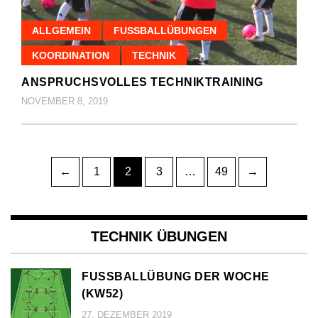
ALLGEMEIN
FUSSBALLÜBUNGEN
KOORDINATION
TECHNIK
ANSPRUCHSVOLLES TECHNIKTRAINING
NOVEMBER 8, 2019
Seitennummerierung
Page
Page
Page
Page
←
1
2
3
…
49
→
der
Beiträge
TECHNIK ÜBUNGEN
FUSSBALLÜBUNG DER WOCHE (
KW52)
27. DEZEMBER 2019