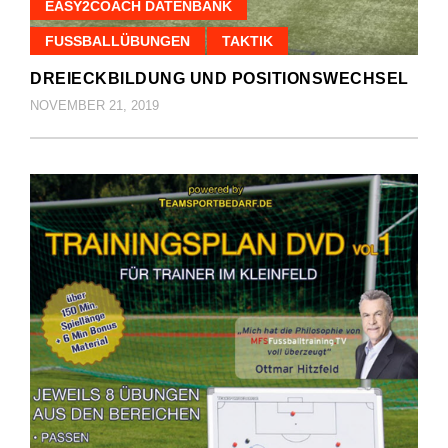
EASY2COACH DATENBANK
FUSSBALLÜBUNGEN
TAKTIK
DREIECKBILDUNG UND POSITIONSWECHSEL
NOVEMBER 21, 2019