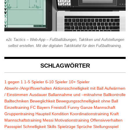
e2c Tactics – Web-App – Fußballübungen, Taktiken und Aufstellungen
selbst erstellen. Mit der digitalen Taktiktafel für dein Fußballtraining.
SCHLAGWÖRTER
1 gegen 1
1-5 Spieler
6-10 Spieler
10+ Spieler
Abwehr-/Angriffsverhalten
Aktionsschnelligkeit mit Ball
Aufwärmen
/ Einstimmen
Ausdauer
Ballannahme und –mitnahme
Ballkontrolle
Balltechniken
Beweglichkeit
Bewegungsschnelligkeit ohne Ball
Einzeltraining
FC Bayern
Freistoß
Funny
Ganze Mannschaft
Gruppentraining
Haupteil
Kondition
Koordinationstraining
Kraft
Mannschaftstraining
Messi
Motivationstraining
Offensivverhalten
Passspiel
Schnelligkeit
Skills
Spielzüge
Sprüche
Stellungsspiel