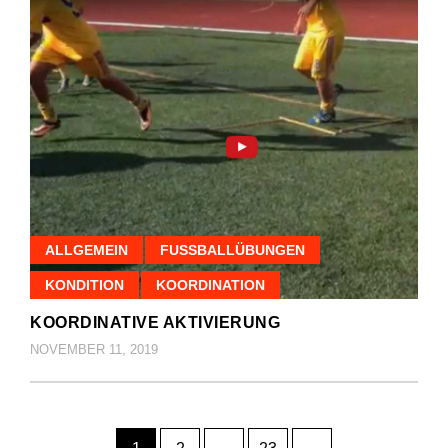
ALLGEMEIN
FUSSBALLÜBUNGEN
KONDITION
KOORDINATION
KOORDINATIVE AKTIVIERUNG
NOVEMBER 11, 2019
Seitennummerierung
Page
Page
Page