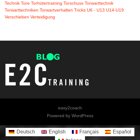
Technik
Tore
Torhütertraining
Torschuss
Torwarttechnik
Torwarttechniken
Torwartverhalten
Tricks
U6 - U13
U14-U19
Verschieben
Verteidigung
easy2coach
Powered by
WordPress
Deutsch
English
Français
Español