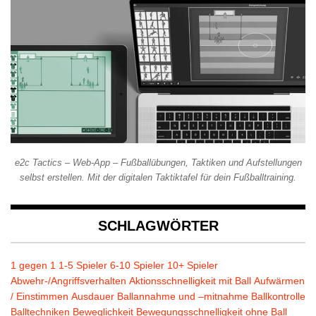
e2c Tactics – Web-App – Fußballübungen, Taktiken und Aufstellungen
selbst erstellen. Mit der digitalen Taktiktafel für dein Fußballtraining.
SCHLAGWÖRTER
1 gegen 1
1-5 Spieler
6-10 Spieler
10+ Spieler
Abwehr-/Angriffsverhalten
Aktionsschnelligkeit mit Ball
Aufwärmen
/ Einstimmen
Ausdauer
Ballannahme und –mitnahme
Ballkontrolle
Balltechniken
Beweglichkeit
Bewegungsschnelligkeit ohne Ball