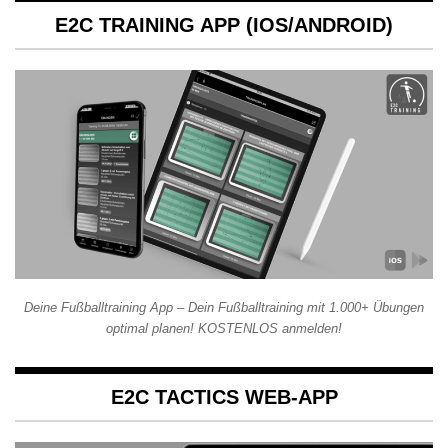
E2C TRAINING APP (IOS/ANDROID)
Deine Fußballtraining App – Dein Fußballtraining mit 1.000+ Übungen
optimal planen! KOSTENLOS anmelden!
E2C TACTICS WEB-APP