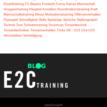
Einzeltraining
FC Bayern
Freistoß
Funny
Ganze Mannschaft
Gruppentraining
Haupteil
Kondition
Koordinationstraining
Kraft
Mannschaftstraining
Messi
Motivationstraining
Offensivverhalten
Passspiel
Schnelligkeit
Skills
Spielzüge
Sprüche
Stellungsspiel
Technik
Tore
Torhütertraining
Torschuss
Torwarttechnik
Torwarttechniken
Torwartverhalten
Tricks
U6 - U13
U14-U19
Verschieben
Verteidigung
easy2coach