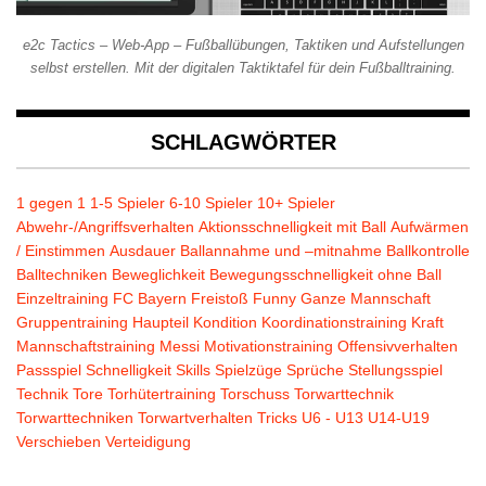
e2c Tactics – Web-App – Fußballübungen, Taktiken und Aufstellungen
selbst erstellen. Mit der digitalen Taktiktafel für dein Fußballtraining.
SCHLAGWÖRTER
1 gegen 1
1-5 Spieler
6-10 Spieler
10+ Spieler
Abwehr-/Angriffsverhalten
Aktionsschnelligkeit mit Ball
Aufwärmen
/ Einstimmen
Ausdauer
Ballannahme und –mitnahme
Ballkontrolle
Balltechniken
Beweglichkeit
Bewegungsschnelligkeit ohne Ball
Einzeltraining
FC Bayern
Freistoß
Funny
Ganze Mannschaft
Gruppentraining
Haupteil
Kondition
Koordinationstraining
Kraft
Mannschaftstraining
Messi
Motivationstraining
Offensivverhalten
Passspiel
Schnelligkeit
Skills
Spielzüge
Sprüche
Stellungsspiel
Technik
Tore
Torhütertraining
Torschuss
Torwarttechnik
Torwarttechniken
Torwartverhalten
Tricks
U6 - U13
U14-U19
Verschieben
Verteidigung