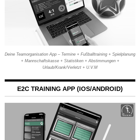
Deine Teamorganisation App – Termine + Fußballtraining + Spielplanung
+ Mannschaftskasse + Statistiken + Abstimmungen +
Urlaub/Krank/Verletzt + U.V.M
E2C TRAINING APP (IOS/ANDROID)