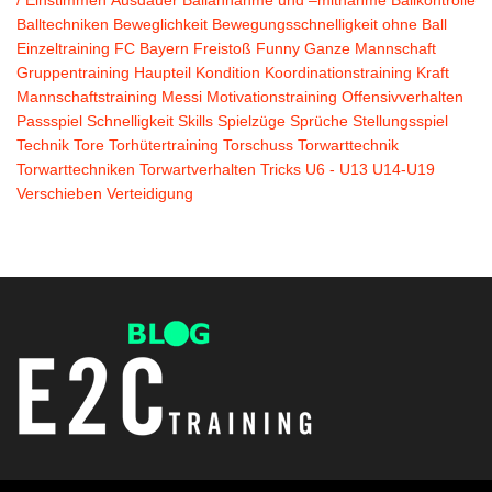
/ Einstimmen
Ausdauer
Ballannahme und –mitnahme
Ballkontrolle
Balltechniken
Beweglichkeit
Bewegungsschnelligkeit ohne Ball
Einzeltraining
FC Bayern
Freistoß
Funny
Ganze Mannschaft
Gruppentraining
Haupteil
Kondition
Koordinationstraining
Kraft
Mannschaftstraining
Messi
Motivationstraining
Offensivverhalten
Passspiel
Schnelligkeit
Skills
Spielzüge
Sprüche
Stellungsspiel
Technik
Tore
Torhütertraining
Torschuss
Torwarttechnik
Torwarttechniken
Torwartverhalten
Tricks
U6 - U13
U14-U19
Verschieben
Verteidigung