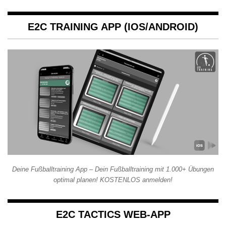
E2C TRAINING APP (IOS/ANDROID)
Deine Fußballtraining App – Dein Fußballtraining mit 1.000+ Übungen
optimal planen! KOSTENLOS anmelden!
E2C TACTICS WEB-APP