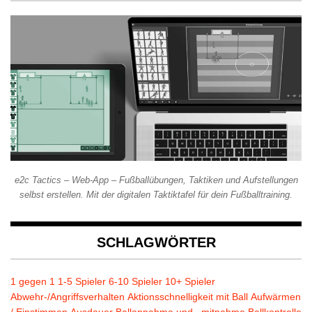
e2c Tactics – Web-App – Fußballübungen, Taktiken und Aufstellungen
selbst erstellen. Mit der digitalen Taktiktafel für dein Fußballtraining.
SCHLAGWÖRTER
1 gegen 1
1-5 Spieler
6-10 Spieler
10+ Spieler
Abwehr-/Angriffsverhalten
Aktionsschnelligkeit mit Ball
Aufwärmen