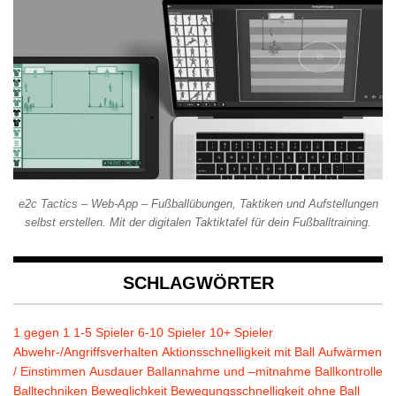
e2c Tactics – Web-App – Fußballübungen, Taktiken und Aufstellungen
selbst erstellen. Mit der digitalen Taktiktafel für dein Fußballtraining.
SCHLAGWÖRTER
1 gegen 1
1-5 Spieler
6-10 Spieler
10+ Spieler
Abwehr-/Angriffsverhalten
Aktionsschnelligkeit mit Ball
Aufwärmen
/ Einstimmen
Ausdauer
Ballannahme und –mitnahme
Ballkontrolle
Balltechniken
Beweglichkeit
Bewegungsschnelligkeit ohne Ball