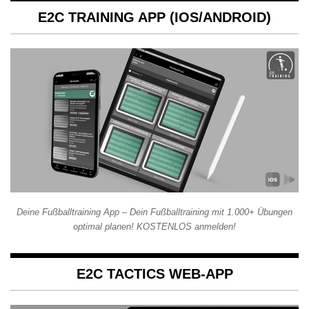
E2C TRAINING APP (IOS/ANDROID)
Deine Fußballtraining App – Dein Fußballtraining mit 1.000+ Übungen
optimal planen! KOSTENLOS anmelden!
E2C TACTICS WEB-APP