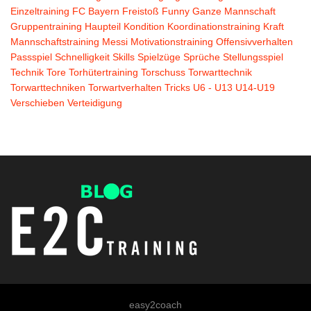
Einzeltraining
FC Bayern
Freistoß
Funny
Ganze Mannschaft
Gruppentraining
Haupteil
Kondition
Koordinationstraining
Kraft
Mannschaftstraining
Messi
Motivationstraining
Offensivverhalten
Passspiel
Schnelligkeit
Skills
Spielzüge
Sprüche
Stellungsspiel
Technik
Tore
Torhütertraining
Torschuss
Torwarttechnik
Torwarttechniken
Torwartverhalten
Tricks
U6 - U13
U14-U19
Verschieben
Verteidigung
easy2coach