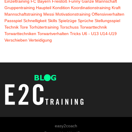
Einzeltraining
FC Bayern
Freistoß
Funny
Ganze Mannschaft
Gruppentraining
Haupteil
Kondition
Koordinationstraining
Kraft
Mannschaftstraining
Messi
Motivationstraining
Offensivverhalten
Passspiel
Schnelligkeit
Skills
Spielzüge
Sprüche
Stellungsspiel
Technik
Tore
Torhütertraining
Torschuss
Torwarttechnik
Torwarttechniken
Torwartverhalten
Tricks
U6 - U13
U14-U19
Verschieben
Verteidigung
easy2coach