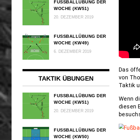
FUSSBALLÜBUNG DER W
OCHE (KW51)
20. DEZEMBER 2019
FUSSBALLÜBUNG DER W
OCHE (KW49)
6. DEZEMBER 2019
Das öff
von Tho
TAKTIK ÜBUNGEN
Taktik 
FUSSBALLÜBUNG DER W
Wenn di
OCHE (KW51)
diesen 
20. DEZEMBER 2019
besuchs
FUSSBALLÜBUNG DER W
OCHE (KW50)