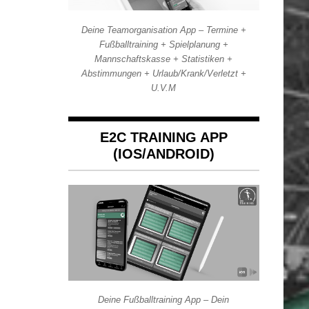
Deine Teamorganisation App – Termine +
Fußballtraining + Spielplanung +
Mannschaftskasse + Statistiken +
Abstimmungen + Urlaub/Krank/Verletzt +
U.V.M
E2C TRAINING APP
(IOS/ANDROID)
Deine Fußballtraining App – Dein