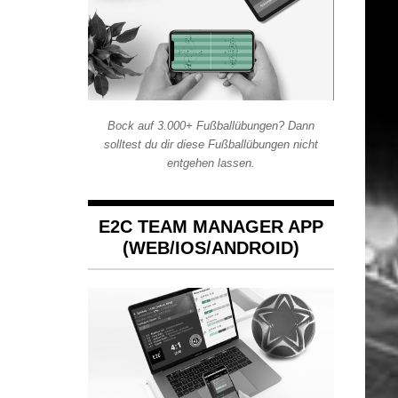
Bock auf 3.000+ Fußballübungen? Dann
solltest du dir diese Fußballübungen nicht
entgehen lassen.
E2C TEAM MANAGER APP
(WEB/IOS/ANDROID)