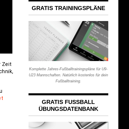
GRATIS TRAININGSPLÄNE
 Zeit
Komplette Jahres-Fußballtrainingspläne für U9-
chnik,
U23 Mannschaften. Natürlich kostenlos für dein
Fußballtraining.
u
et
GRATIS FUSSBALL Ü
BUNGSDATENBANK