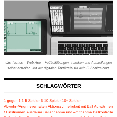
e2c Tactics – Web-App – Fußballübungen, Taktiken und Aufstellungen
selbst erstellen. Mit der digitalen Taktiktafel für dein Fußballtraining.
SCHLAGWÖRTER
1 gegen 1
1-5 Spieler
6-10 Spieler
10+ Spieler
Abwehr-/Angriffsverhalten
Aktionsschnelligkeit mit Ball
Aufwärmen
/ Einstimmen
Ausdauer
Ballannahme und –mitnahme
Ballkontrolle