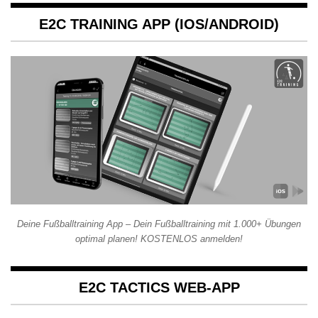
E2C TRAINING APP (IOS/ANDROID)
Deine Fußballtraining App – Dein Fußballtraining mit 1.000+ Übungen
optimal planen! KOSTENLOS anmelden!
E2C TACTICS WEB-APP