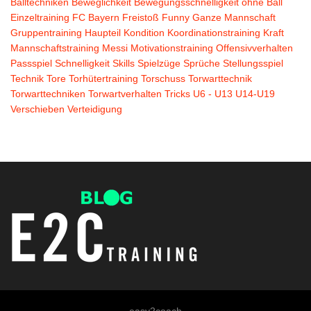
Balltechniken
Beweglichkeit
Bewegungsschnelligkeit ohne Ball
Einzeltraining
FC Bayern
Freistoß
Funny
Ganze Mannschaft
Gruppentraining
Haupteil
Kondition
Koordinationstraining
Kraft
Mannschaftstraining
Messi
Motivationstraining
Offensivverhalten
Passspiel
Schnelligkeit
Skills
Spielzüge
Sprüche
Stellungsspiel
Technik
Tore
Torhütertraining
Torschuss
Torwarttechnik
Torwarttechniken
Torwartverhalten
Tricks
U6 - U13
U14-U19
Verschieben
Verteidigung
easy2coach