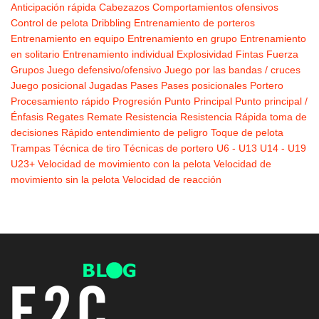
Anticipación rápida
Cabezazos
Comportamientos ofensivos
Control de pelota
Dribbling
Entrenamiento de porteros
Entrenamiento en equipo
Entrenamiento en grupo
Entrenamiento
en solitario
Entrenamiento individual
Explosividad
Fintas
Fuerza
Grupos
Juego defensivo/ofensivo
Juego por las bandas / cruces
Juego posicional
Jugadas
Pases
Pases posicionales
Portero
Procesamiento rápido
Progresión
Punto Principal
Punto principal /
Énfasis
Regates
Remate
Resistencia
Resistencia
Rápida toma de
decisiones
Rápido entendimiento de peligro
Toque de pelota
Trampas
Técnica de tiro
Técnicas de portero
U6 - U13
U14 - U19
U23+
Velocidad de movimiento con la pelota
Velocidad de
movimiento sin la pelota
Velocidad de reacción