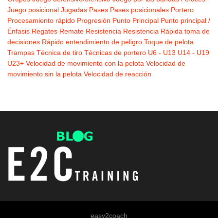
Juego posicional
Jugadas
Pases
Pases posicionales
Portero
Procesamiento rápido
Progresión
Punto Principal
Punto principal /
Énfasis
Regates
Remate
Resistencia
Resistencia
Rápida toma de
decisiones
Rápido entendimiento de peligro
Toque de pelota
Trampas
Técnica de tiro
Técnicas de portero
U6 - U13
U14 - U19
U23+
Velocidad de movimiento con la pelota
Velocidad de
movimiento sin la pelota
Velocidad de reacción
easy2coach