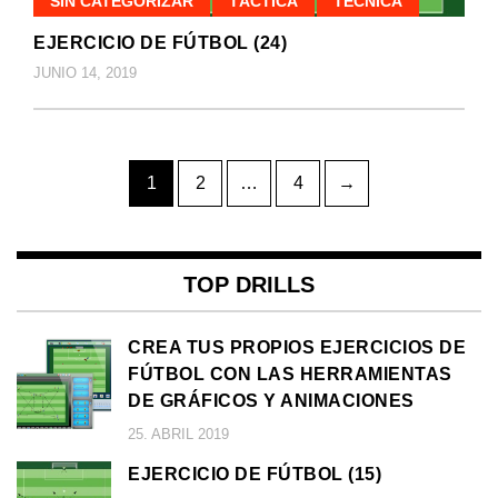
SIN CATEGORIZAR
TÁCTICA
TÉCNICA
EJERCICIO DE FÚTBOL (24)
JUNIO 14, 2019
Paginación
Page
Page
Page
1
2
…
4
→
de
entradas
TOP DRILLS
CREA TUS PROPIOS EJERCICIOS DE
FÚTBOL CON LAS HERRAMIENTAS
DE GRÁFICOS Y ANIMACIONES
25. ABRIL 2019
EJERCICIO DE FÚTBOL (15)