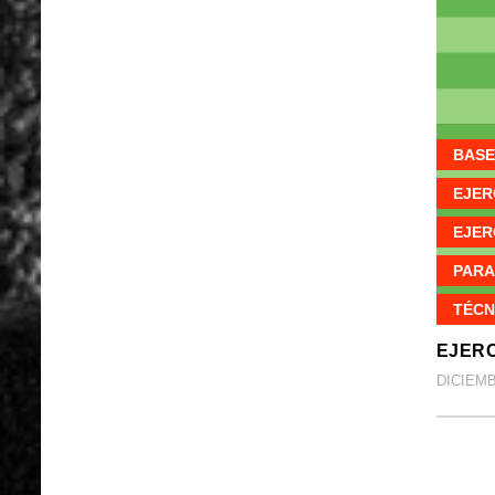
BASE
EJER
EJER
PARA
TÉCN
EJERC
DICIEMB