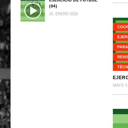
(04)
26. ENERO 2019
COOR
EJER
PARA
RESI
TÉCN
EJERC
MAYO 3,