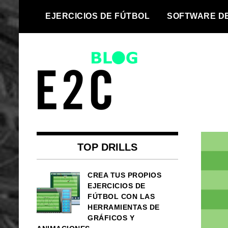
Skip
EJERCICIOS DE FÚTBOL
SOFTWARE D
to
content
We take every football team to
Top football
the next level | Football drills and
drills and
football software for every team
TOP DRILLS
football
CREA TUS PROPIOS
EJERCICIOS DE
software
FÚTBOL CON LAS
HERRAMIENTAS DE
GRÁFICOS Y