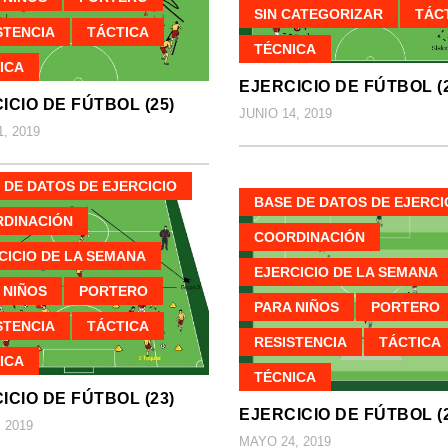
SIN CATEGORIZAR
TÁC
STENCIA
TÁCTICA
TÉCNICA
ICA
EJERCICIO DE FÚTBOL (2
ICIO DE FÚTBOL (25)
JUNIO 14, 2019
, 2019
 DE DATOS DE EJERCICIO
BASE DE DATOS DE EJERCI
DINACIÓN
COORDINACIÓN
CICIO DE LA SEMANA
EJERCICIO DE LA SEMANA
 NIÑOS
PORTERO
PARA NIÑOS
PORTERO
STENCIA
TÁCTICA
RESISTENCIA
TÁCTICA
ICA
TÉCNICA
ICIO DE FÚTBOL (23)
EJERCICIO DE FÚTBOL (2
 2019
MAYO 24, 2019