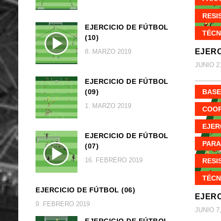
RESI
EJERCICIO DE FÚTBOL
TÉCN
(10)
EJERC
8. MARZO 2019
JUNIO 21
EJERCICIO DE FÚTBOL
BASE
(09)
1. MARZO 2019
COOR
EJER
EJERCICIO DE FÚTBOL
PARA
(07)
16. FEBRERO 2019
RESI
TÉCN
EJERCICIO DE FÚTBOL (06)
EJERC
9. FEBRERO 2019
JUNIO 7,
EJERCICIO DE FÚTBOL