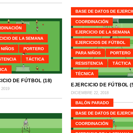
BASE DE DATOS DE EJERCI
COORDINACIÓN
DINACIÓN
EJERCICIO DE LA SEMANA
CICIO DE LA SEMANA
EJERCICIOS DE FÚTBOL
 NIÑOS
PORTERO
PARA NIÑOS
PORTERO
STENCIA
TÁCTICA
RESISTENCIA
TÁCTICA
ICA
TÉCNICA
ICIO DE FÚTBOL (18)
EJERCICIO DE FÚTBOL (5
 2019
DICIEMBRE 22, 2018
BALÓN PARADO
BASE DE DATOS DE EJERCI
COORDINACIÓN