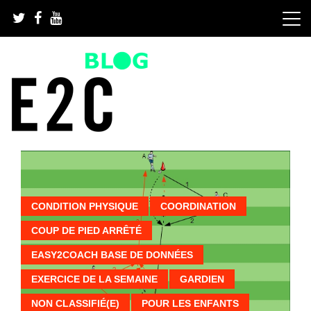
Skip
to
content
We take every football team to the next level | Football
Top football drills and
drills and football software for every team
football software
CONDITION PHYSIQUE
COORDINATION
COUP DE PIED ARRÊTÉ
EASY2COACH BASE DE DONNÉES
EXERCICE DE LA SEMAINE
GARDIEN
NON CLASSIFIÉ(E)
POUR LES ENFANTS