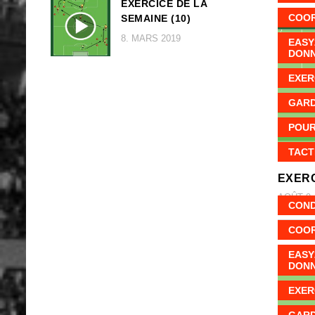
EXERCICE DE LA
COOR
SEMAINE (10)
8. MARS 2019
EASY
DON
EXER
GARD
POUR
TACT
EXERC
AOÛT 9,
COND
COOR
EASY
DON
EXER