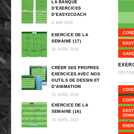
LA BANQUE
D’EXERCICES
D’EASY2COACH
9. MAI 2019
COND
EXERCICE DE LA
SEMAINE (17)
EASY
26. AVRIL 2019
GARD
EXERC
CRÉER SES PROPRES
SEPTEMB
EXERCICES AVEC NOS
OUTILS DE DESSIN ET
D’ANIMATION
COND
25. AVRIL 2019
COOR
EXERCICE DE LA
EASY
SEMAINE (16)
DON
19. AVRIL 2019
EXER