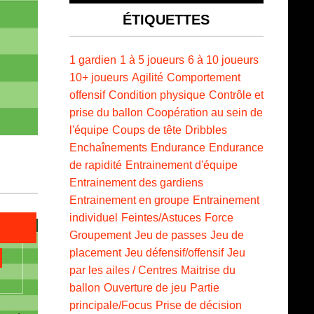
ÉTIQUETTES
1 gardien
1 à 5 joueurs
6 à 10 joueurs
10+ joueurs
Agilité
Comportement
offensif
Condition physique
Contrôle et
prise du ballon
Coopération au sein de
l'équipe
Coups de tête
Dribbles
Enchaînements
Endurance
Endurance
de rapidité
Entrainement d'équipe
Entrainement des gardiens
Entrainement en groupe
Entrainement
individuel
Feintes/Astuces
Force
Groupement
Jeu de passes
Jeu de
placement
Jeu défensif/offensif
Jeu
par les ailes / Centres
Maitrise du
ballon
Ouverture de jeu
Partie
principale/Focus
Prise de décision