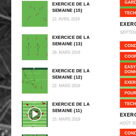
GARD
EXERCICE DE LA
SEMAINE (15)
TECH
12. AVRIL 2019
EXERC
SEPTEMB
EXERCICE DE LA
SEMAINE (13)
COND
29. MARS 2019
COOR
EASY
EXERCICE DE LA
DON
SEMAINE (12)
EXER
22. MARS 2019
POUR
TECH
EXERCICE DE LA
SEMAINE (11)
EXERC
15. MARS 2019
AOÛT 30
COND