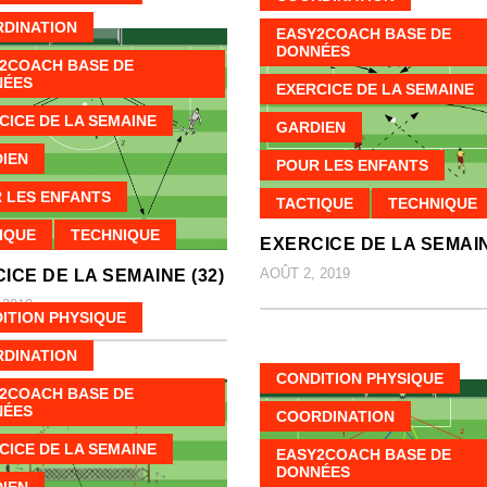
DINATION
EASY2COACH BASE DE
DONNÉES
2COACH BASE DE
NÉES
EXERCICE DE LA SEMAINE
CICE DE LA SEMAINE
GARDIEN
IEN
POUR LES ENFANTS
 LES ENFANTS
TACTIQUE
TECHNIQUE
IQUE
TECHNIQUE
EXERCICE DE LA SEMAIN
AOÛT 2, 2019
ICE DE LA SEMAINE (32)
 2019
ITION PHYSIQUE
DINATION
CONDITION PHYSIQUE
2COACH BASE DE
NÉES
COORDINATION
CICE DE LA SEMAINE
EASY2COACH BASE DE
DONNÉES