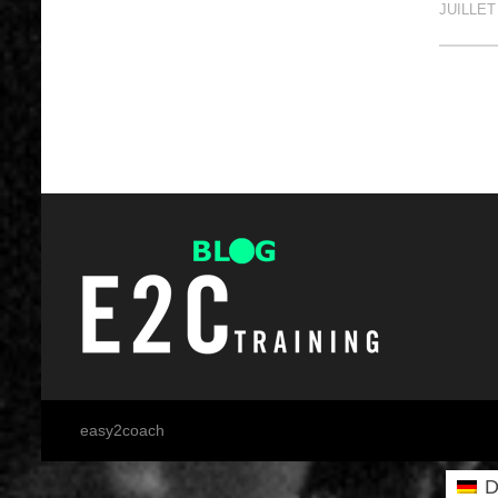
JUILLET 
Pagi
des
publi
easy2coach
D