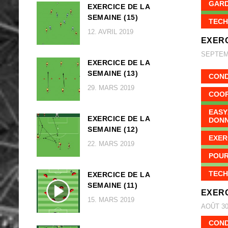
GARD
EXERCICE DE LA
SEMAINE (15)
TECH
12. AVRIL 2019
EXERC
SEPTEMB
EXERCICE DE LA
SEMAINE (13)
COND
29. MARS 2019
COOR
EASY
EXERCICE DE LA
DON
SEMAINE (12)
EXER
22. MARS 2019
POUR
TECH
EXERCICE DE LA
SEMAINE (11)
EXERC
15. MARS 2019
AOÛT 30
COND