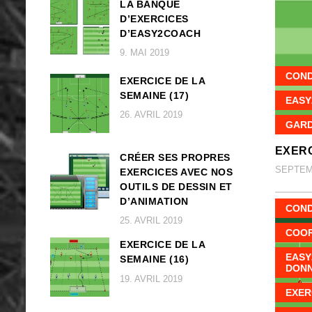
LA BANQUE
D’EXERCICES
D’EASY2COACH
9. MAI 2019
COND
EXERCICE DE LA
SEMAINE (17)
EASY
26. AVRIL 2019
GARD
EXERC
CRÉER SES PROPRES
SEPTEMB
EXERCICES AVEC NOS
OUTILS DE DESSIN ET
D’ANIMATION
COND
25. AVRIL 2019
COOR
EXERCICE DE LA
EASY
SEMAINE (16)
DON
19. AVRIL 2019
EXER