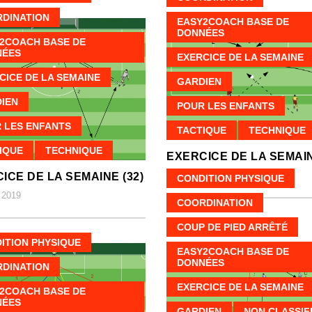
DINATION
EASY2COACH BASE DE
DONNÉES
2COACH BASE DE
NÉES
EXERCICE DE LA SEMAINE
CICE DE LA SEMAINE
GARDIEN
IEN
POUR LES ENFANTS
 LES ENFANTS
TACTIQUE
TECHNIQUE
IQUE
TECHNIQUE
EXERCICE DE LA SEMAIN
AOÛT 2, 2019
ICE DE LA SEMAINE (32)
CONDITION PHYSIQUE
 2019
COORDINATION
COUP DE PIED ARRÊTÉ
ITION PHYSIQUE
EASY2COACH BASE DE
DONNÉES
DINATION
EXERCICE DE LA SEMAINE
2COACH BASE DE
NÉES
GARDIEN
NON CLASSIFI