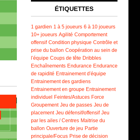
ÉTIQUETTES
1 gardien
1 à 5 joueurs
6 à 10 joueurs
10+ joueurs
Agilité
Comportement
offensif
Condition physique
Contrôle et
prise du ballon
Coopération au sein de
l'équipe
Coups de tête
Dribbles
Enchaînements
Endurance
Endurance
de rapidité
Entrainement d'équipe
Entrainement des gardiens
Entrainement en groupe
Entrainement
individuel
Feintes/Astuces
Force
Groupement
Jeu de passes
Jeu de
placement
Jeu défensif/offensif
Jeu
par les ailes / Centres
Maitrise du
ballon
Ouverture de jeu
Partie
principale/Focus
Prise de décision