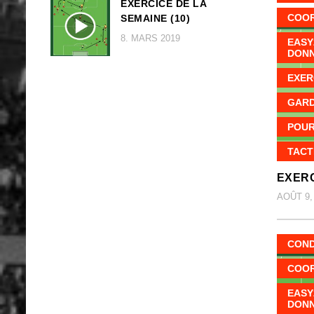
EXERCICE DE LA
COOR
SEMAINE (10)
8. MARS 2019
EASY
DON
EXER
GARD
POUR
TACT
EXERC
AOÛT 9,
COND
COOR
EASY
DON