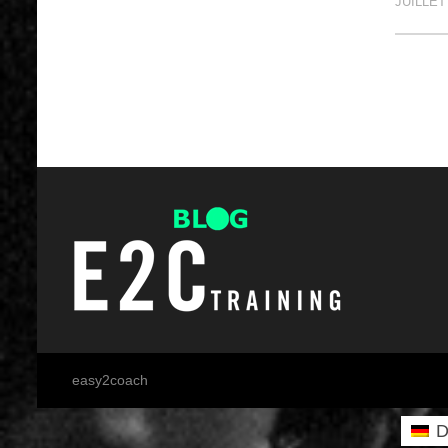
JUILLET 
Pagi
des
publi
easy2coach
D