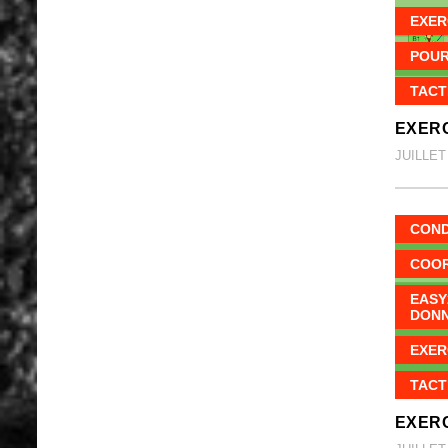
EXER
POUR
TACT
EXERC
JUILLET 
COND
COOR
EASY
DON
EXER
TACT
EXERC