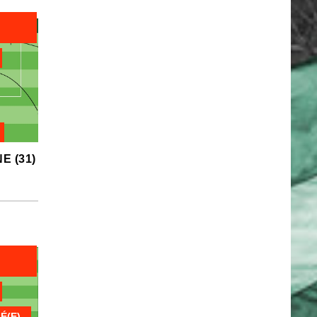
E (31)
É(E)