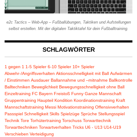
e2c Tactics – Web-App – Fußballübungen, Taktiken und Aufstellungen
selbst erstellen. Mit der digitalen Taktiktafel für dein Fußballtraining.
SCHLAGWÖRTER
1 gegen 1
1-5 Spieler
6-10 Spieler
10+ Spieler
Abwehr-/Angriffsverhalten
Aktionsschnelligkeit mit Ball
Aufwärmen
/ Einstimmen
Ausdauer
Ballannahme und –mitnahme
Ballkontrolle
Balltechniken
Beweglichkeit
Bewegungsschnelligkeit ohne Ball
Einzeltraining
FC Bayern
Freistoß
Funny
Ganze Mannschaft
Gruppentraining
Haupteil
Kondition
Koordinationstraining
Kraft
Mannschaftstraining
Messi
Motivationstraining
Offensivverhalten
Passspiel
Schnelligkeit
Skills
Spielzüge
Sprüche
Stellungsspiel
Technik
Tore
Torhütertraining
Torschuss
Torwarttechnik
Torwarttechniken
Torwartverhalten
Tricks
U6 - U13
U14-U19
Verschieben
Verteidigung