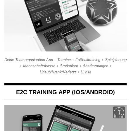
Deine Teamorganisation App – Termine + Fußballtraining + Spielplanung
+ Mannschaftskasse + Statistiken + Abstimmungen +
Urlaub/Krank/Verletzt + U.V.M
E2C TRAINING APP (IOS/ANDROID)