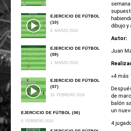
semana p
supuest
EJERCICIO DE FÚTBOL
habiend
(10)
dibujo y
8. MARZO 2019
Autor:
EJERCICIO DE FÚTBOL
Juan Ma
(09)
Realiza
1. MARZO 2019
«4 más 1
EJERCICIO DE FÚTBOL
(07)
Después
16. FEBRERO 2019
de marc
balón s
un nuev
EJERCICIO DE FÚTBOL (06)
9. FEBRERO 2019
4 jugad
EJERCICIO DE FÚTBOL