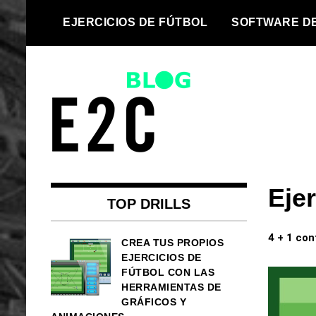
Skip
EJERCICIOS DE FÚTBOL
SOFTWARE D
to
content
We take every football team to
Top football
the next level | Football drills and
Ejer
drills and
football software for every team
TOP DRILLS
football
4 + 1 con
CREA TUS PROPIOS
EJERCICIOS DE
software
FÚTBOL CON LAS
HERRAMIENTAS DE
GRÁFICOS Y