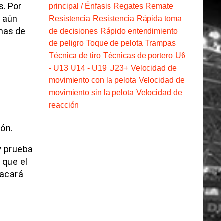
s. Por
principal / Énfasis
Regates
Remate
e aún
Resistencia
Resistencia
Rápida toma
mas de
de decisiones
Rápido entendimiento
de peligro
Toque de pelota
Trampas
Técnica de tiro
Técnicas de portero
U6
- U13
U14 - U19
U23+
Velocidad de
movimiento con la pelota
Velocidad de
movimiento sin la pelota
Velocidad de
reacción
lón.
y prueba
 que el
sacará