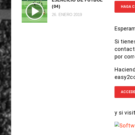
(04)
HAGA C
26. ENERO 2019
Esperamo
Si tien
contact
por corr
Haciend
easy2c
ACCEDE
y si vis