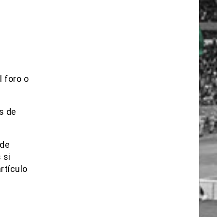
 foro o
s de
 de
 si
rtículo