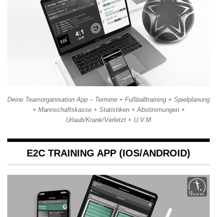
Deine Teamorganisation App – Termine + Fußballtraining + Spielplanung
+ Mannschaftskasse + Statistiken + Abstimmungen +
Urlaub/Krank/Verletzt + U.V.M
E2C TRAINING APP (IOS/ANDROID)