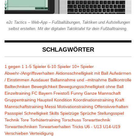
e2c Tactics – Web-App – Fußballübungen, Taktiken und Aufstellungen
selbst erstellen. Mit der digitalen Taktiktafel für dein Fußballtraining.
SCHLAGWÖRTER
1 gegen 1
1-5 Spieler
6-10 Spieler
10+ Spieler
Abwehr-/Angriffsverhalten
Aktionsschnelligkeit mit Ball
Aufwärmen
/ Einstimmen
Ausdauer
Ballannahme und –mitnahme
Ballkontrolle
Balltechniken
Beweglichkeit
Bewegungsschnelligkeit ohne Ball
Einzeltraining
FC Bayern
Freistoß
Funny
Ganze Mannschaft
Gruppentraining
Haupteil
Kondition
Koordinationstraining
Kraft
Mannschaftstraining
Messi
Motivationstraining
Offensivverhalten
Passspiel
Schnelligkeit
Skills
Spielzüge
Sprüche
Stellungsspiel
Technik
Tore
Torhütertraining
Torschuss
Torwarttechnik
Torwarttechniken
Torwartverhalten
Tricks
U6 - U13
U14-U19
Verschieben
Verteidigung