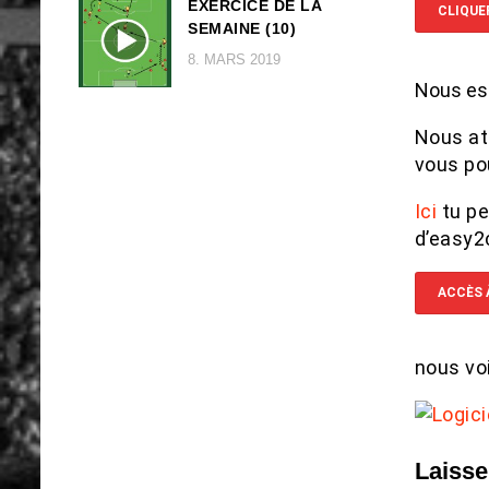
EXERCICE DE LA
CLIQUER
SEMAINE (10)
8. MARS 2019
Nous esp
Nous at
vous pou
Ici
tu p
d’easy2
ACCÈS 
nous vo
Laisse