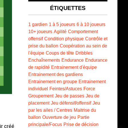
ÉTIQUETTES
1 gardien
1 à 5 joueurs
6 à 10 joueurs
10+ joueurs
Agilité
Comportement
offensif
Condition physique
Contrôle et
prise du ballon
Coopération au sein de
l'équipe
Coups de tête
Dribbles
Enchaînements
Endurance
Endurance
de rapidité
Entrainement d'équipe
Entrainement des gardiens
Entrainement en groupe
Entrainement
individuel
Feintes/Astuces
Force
Groupement
Jeu de passes
Jeu de
placement
Jeu défensif/offensif
Jeu
par les ailes / Centres
Maitrise du
ballon
Ouverture de jeu
Partie
principale/Focus
Prise de décision
ir créé