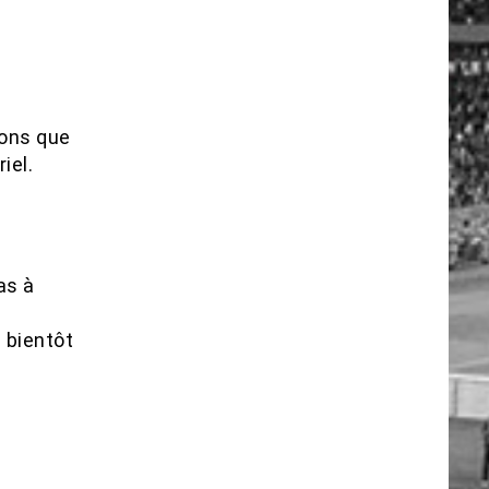
ions que
iel.
pas à
e
s bientôt