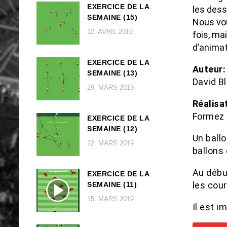
EXERCICE DE LA
les dess
SEMAINE (15)
Nous vou
12. AVRIL 2019
fois, ma
d’animat
EXERCICE DE LA
Auteur:
SEMAINE (13)
David B
29. MARS 2019
Réalisa
Formez 3
EXERCICE DE LA
SEMAINE (12)
Un ball
22. MARS 2019
ballons 
Au débu
EXERCICE DE LA
les cour
SEMAINE (11)
15. MARS 2019
Il est i