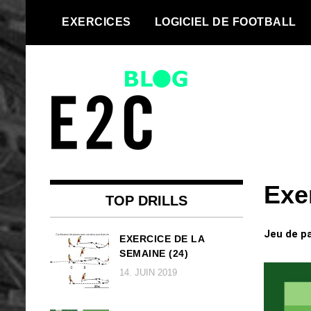
Skip
EXERCICES
LOGICIEL DE FOOTBALL
to
content
We take every football team to
Top football
the next level | Football drills and
Exe
drills and
football software for every team
TOP DRILLS
football
Jeu de pa
EXERCICE DE LA
SEMAINE (24)
software
14. JUIN 2019