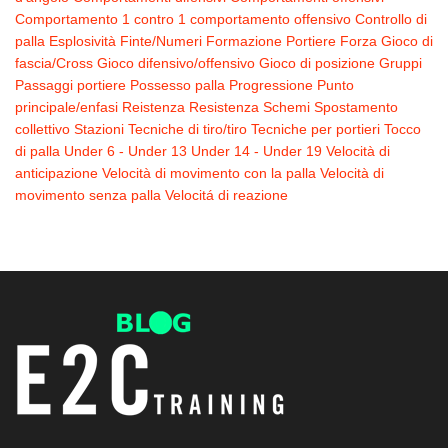
Comportamento 1 contro 1
comportamento offensivo
Controllo di
palla
Esplosività
Finte/Numeri
Formazione Portiere
Forza
Gioco di
fascia/Cross
Gioco difensivo/offensivo
Gioco di posizione
Gruppi
Passaggi
portiere
Possesso palla
Progressione
Punto
principale/enfasi
Reistenza
Resistenza
Schemi
Spostamento
collettivo
Stazioni
Tecniche di tiro/tiro
Tecniche per portieri
Tocco
di palla
Under 6 - Under 13
Under 14 - Under 19
Velocità di
anticipazione
Velocità di movimento con la palla
Velocità di
movimento senza palla
Velocitá di reazione