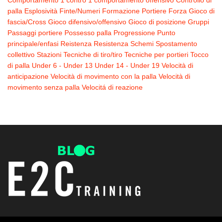
Comportamento 1 contro 1
comportamento offensivo
Controllo di
palla
Esplosività
Finte/Numeri
Formazione Portiere
Forza
Gioco di
fascia/Cross
Gioco difensivo/offensivo
Gioco di posizione
Gruppi
Passaggi
portiere
Possesso palla
Progressione
Punto
principale/enfasi
Reistenza
Resistenza
Schemi
Spostamento
collettivo
Stazioni
Tecniche di tiro/tiro
Tecniche per portieri
Tocco
di palla
Under 6 - Under 13
Under 14 - Under 19
Velocità di
anticipazione
Velocità di movimento con la palla
Velocità di
movimento senza palla
Velocitá di reazione