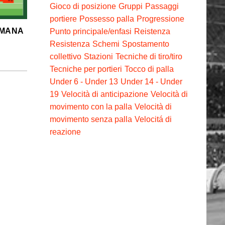
Gioco di posizione
Gruppi
Passaggi
portiere
Possesso palla
Progressione
Punto principale/enfasi
Reistenza
IMANA
Resistenza
Schemi
Spostamento
collettivo
Stazioni
Tecniche di tiro/tiro
Tecniche per portieri
Tocco di palla
Under 6 - Under 13
Under 14 - Under
19
Velocità di anticipazione
Velocità di
movimento con la palla
Velocità di
movimento senza palla
Velocitá di
reazione