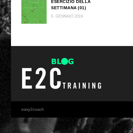
ESERCIZIO DELLA
SETTIMANA (01)
5. GENNAIO 2019
easy2coach