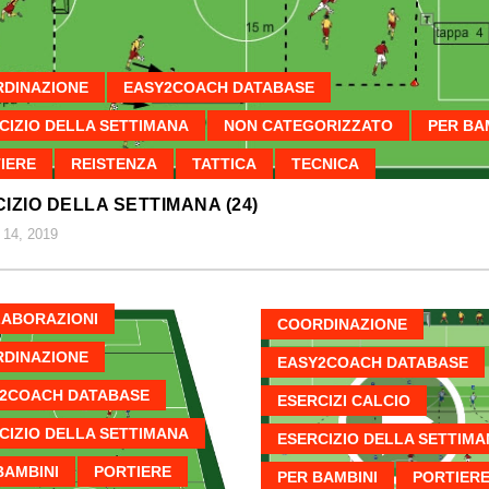
DINAZIONE
EASY2COACH DATABASE
CIZIO DELLA SETTIMANA
NON CATEGORIZZATO
PER BA
IERE
REISTENZA
TATTICA
TECNICA
IZIO DELLA SETTIMANA (24)
14, 2019
ABORAZIONI
COORDINAZIONE
DINAZIONE
EASY2COACH DATABASE
2COACH DATABASE
ESERCIZI CALCIO
CIZIO DELLA SETTIMANA
ESERCIZIO DELLA SETTIM
BAMBINI
PORTIERE
PER BAMBINI
PORTIER