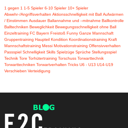
1 gegen 1
1-5 Spieler
6-10 Spieler
10+ Spieler
Abwehr-/Angriffsverhalten
Aktionsschnelligkeit mit Ball
Aufwärmen
/ Einstimmen
Ausdauer
Ballannahme und –mitnahme
Ballkontrolle
Balltechniken
Beweglichkeit
Bewegungsschnelligkeit ohne Ball
Einzeltraining
FC Bayern
Freistoß
Funny
Ganze Mannschaft
Gruppentraining
Haupteil
Kondition
Koordinationstraining
Kraft
Mannschaftstraining
Messi
Motivationstraining
Offensivverhalten
Passspiel
Schnelligkeit
Skills
Spielzüge
Sprüche
Stellungsspiel
Technik
Tore
Torhütertraining
Torschuss
Torwarttechnik
Torwarttechniken
Torwartverhalten
Tricks
U6 - U13
U14-U19
Verschieben
Verteidigung