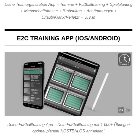
Deine Teamorganisation App – Termine + Fußballtraining + Spielplanung
+ Mannschaftskasse + Statistiken + Abstimmungen +
Urlaub/Krank/Verletzt + U.V.M
E2C TRAINING APP (IOS/ANDROID)
Deine Fußballtraining App – Dein Fußballtraining mit 1.000+ Übungen
optimal planen! KOSTENLOS anmelden!