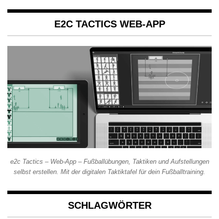
E2C TACTICS WEB-APP
e2c Tactics – Web-App – Fußballübungen, Taktiken und Aufstellungen
selbst erstellen. Mit der digitalen Taktiktafel für dein Fußballtraining.
SCHLAGWÖRTER