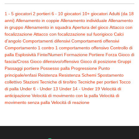
1 - 5 giocatori
2 portieri
6 - 10 giocatori
10+ giocatori
Adulti (da 18
anni)
Allenamento in coppie
Allenamento individuale
Allenamento
in gruppo
Allenamento in squadra
Apertura del gioco
Attacco con
focalizzazione
Attacco con focalizzazione sul fuorigioco
Calci
d'angolo
Comportamenti difensivi
Comportamenti offensivi
Comportamento 1 contro 1
comportamento offensivo
Controllo di
palla
Esplosività
Finte/Numeri
Formazione Portiere
Forza
Gioco di
fascia/Cross
Gioco difensivo/offensivo
Gioco di posizione
Gruppi
Passaggi
portiere
Possesso palla
Progressione
Punto
principale/enfasi
Reistenza
Resistenza
Schemi
Spostamento
collettivo
Stazioni
Tecniche di tiro/tiro
Tecniche per portieri
Tocco
di palla
Under 6 - Under 13
Under 14 - Under 19
Velocità di
anticipazione
Velocità di movimento con la palla
Velocità di
movimento senza palla
Velocitá di reazione